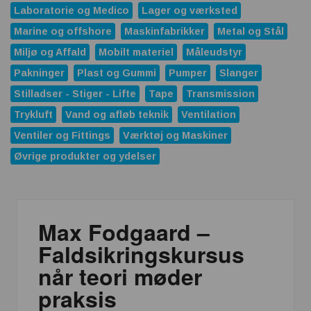
Laboratorie og Medico
Lager og værksted
Marine og offshore
Maskinfabrikker
Metal og Stål
Miljø og Affald
Mobilt materiel
Måleudstyr
Pakninger
Plast og Gummi
Pumper
Slanger
Stilladser - Stiger - Lifte
Tape
Transmission
Trykluft
Vand og afløb teknik
Ventilation
Ventiler og Fittings
Værktøj og Maskiner
Øvrige produkter og ydelser
Max Fodgaard –
Faldsikringskursus
når teori møder
praksis