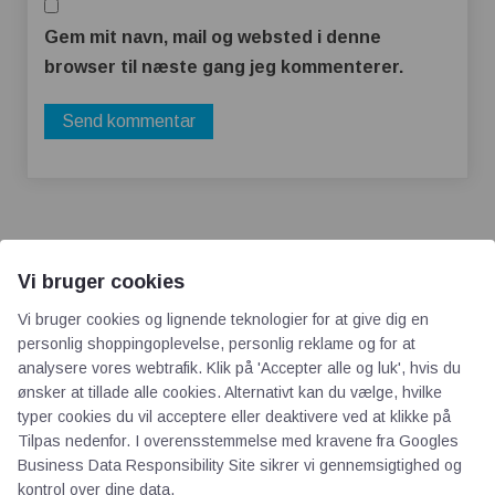
Gem mit navn, mail og websted i denne
browser til næste gang jeg kommenterer.
Vi bruger cookies
Vi bruger cookies og lignende teknologier for at give dig en
AOT
personlig shoppingoplevelse, personlig reklame og for at
analysere vores webtrafik. Klik på 'Accepter alle og luk', hvis du
ønsker at tillade alle cookies. Alternativt kan du vælge, hvilke
Om os
typer cookies du vil acceptere eller deaktivere ved at klikke på
Priser
Tilpas nedenfor. I overensstemmelse med kravene fra
Googles
Kontakt
Business Data Responsibility Site
sikrer vi gennemsigtighed og
kontrol over dine data.
Persondata