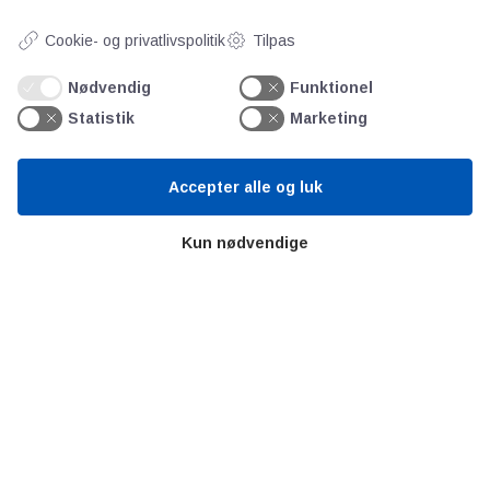
Cookie- og privatlivspolitik
Tilpas
Videncentre
Nødvendig
Funktionel
Statistik
Marketing
Teknologisk Institut
Bitva
Videncentre
Accepter alle og luk
Litteratur
Kun nødvendige
Forkortelser
Ståbi
Værd at besøge
Alltomteknikindustrin
Altombyen
Altomhjemmet