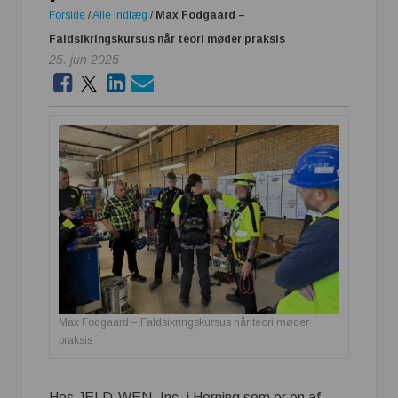
Forside
/
Alle indlæg
/
Max Fodgaard –
Faldsikringskursus når teori møder praksis
25. jun 2025
Max Fodgaard – Faldsikringskursus når teori møder
praksis
Hos JELD-WEN, Inc. i Herning som er en af