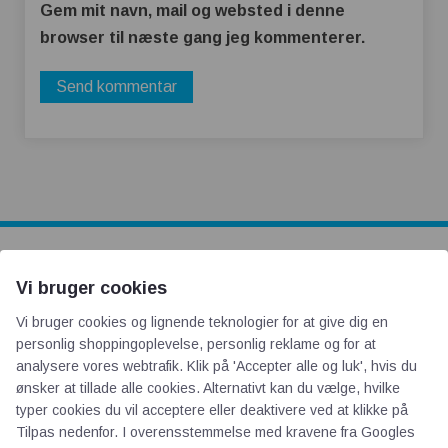
Gem mit navn, mail og websted i denne
browser til næste gang jeg kommenterer.
AOT
Vi bruger cookies
Vi bruger cookies og lignende teknologier for at give dig en
Om os
personlig shoppingoplevelse, personlig reklame og for at
Priser
analysere vores webtrafik. Klik på 'Accepter alle og luk', hvis du
ønsker at tillade alle cookies. Alternativt kan du vælge, hvilke
Kontakt
typer cookies du vil acceptere eller deaktivere ved at klikke på
Persondata
Tilpas nedenfor. I overensstemmelse med kravene fra
Googles