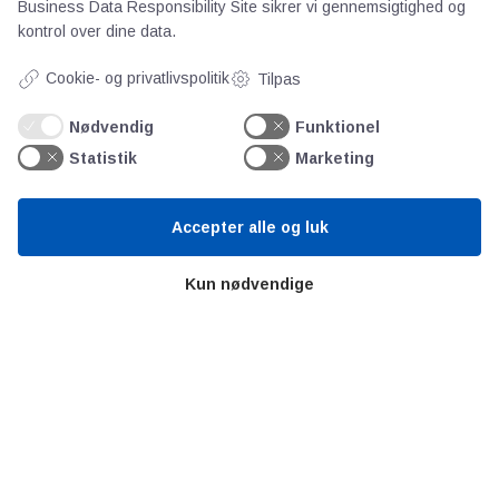
Business Data Responsibility Site
sikrer vi gennemsigtighed og
kontrol over dine data.
Videncentre
Cookie- og privatlivspolitik
Tilpas
Teknologisk Institut
Nødvendig
Funktionel
Bitva
Statistik
Marketing
Videncentre
Litteratur
Forkortelser
Accepter alle og luk
Ståbi
Kun nødvendige
Værd at besøge
Alltomteknikindustrin
Altombyen
Altomhjemmet