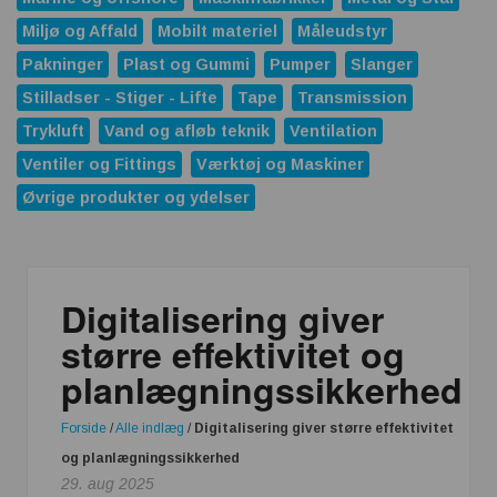
Miljø og Affald
Mobilt materiel
Måleudstyr
Pakninger
Plast og Gummi
Pumper
Slanger
Stilladser - Stiger - Lifte
Tape
Transmission
Trykluft
Vand og afløb teknik
Ventilation
Ventiler og Fittings
Værktøj og Maskiner
Øvrige produkter og ydelser
Digitalisering giver
større effektivitet og
planlægningssikkerhed
Forside
/
Alle indlæg
/
Digitalisering giver større effektivitet
og planlægningssikkerhed
29. aug 2025