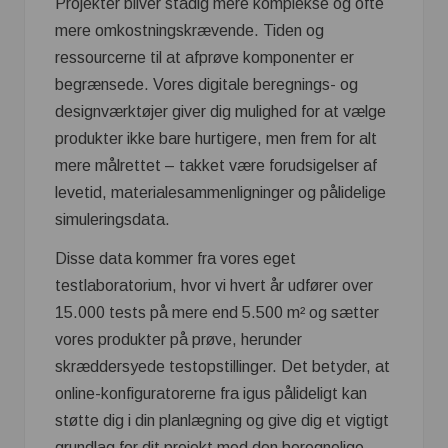
Projekter bliver stadig mere komplekse og ofte
mere omkostningskrævende. Tiden og
ressourcerne til at afprøve komponenter er
begrænsede. Vores digitale beregnings- og
designværktøjer giver dig mulighed for at vælge
produkter ikke bare hurtigere, men frem for alt
mere målrettet – takket være forudsigelser af
levetid, materialesammenligninger og pålidelige
simuleringsdata.
Disse data kommer fra vores eget
testlaboratorium, hvor vi hvert år udfører over
15.000 tests på mere end 5.500 m² og sætter
vores produkter på prøve, herunder
skræddersyede testopstillinger. Det betyder, at
online-konfiguratorerne fra igus pålideligt kan
støtte dig i din planlægning og give dig et vigtigt
grundlag for dit projekt med den beregnelige