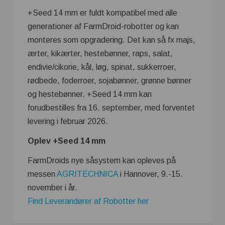
+Seed 14 mm er fuldt kompatibel med alle
generationer af FarmDroid-robotter og kan
monteres som opgradering. Det kan så fx majs,
ærter, kikærter, hestebønner, raps, salat,
endivie/cikorie, kål, løg, spinat, sukkerroer,
rødbede, foderroer, sojabønner, grønne bønner
og hestebønner. +Seed 14 mm kan
forudbestilles fra 16. september, med forventet
levering i februar 2026.
Oplev +Seed 14 mm
FarmDroids nye såsystem kan opleves på
messen
AGRITECHNICA
i Hannover, 9.-15.
november i år.
Find Leverandører af Robotter her