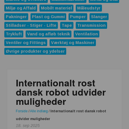
Miljø og Affald
Mobilt materiel
Måleudstyr
Pakninger
Plast og Gummi
Pumper
Slanger
Stilladser - Stiger - Lifte
Tape
Transmission
Trykluft
Vand og afløb teknik
Ventilation
Ventiler og Fittings
Værktøj og Maskiner
Øvrige produkter og ydelser
Internationalt rost
dansk robot udvider
muligheder
Forside
/
Alle indlæg
/
Internationalt rost dansk robot
udvider muligheder
18. sep 2025