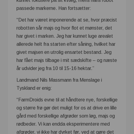
kunnet fokusere på sit kvæg, mens hans robot
passede markerne. Han fortsætter:
“Det har været imponerende at se, hvor præcist
robotten sår majs og hvor flot et mønster, det
har givet i marken. Jeg har kunnet luge arealet
allerede helt fra starten efter såning, hvilket har
givet majsen en utrolig ensartet bestand. Jeg
har fået majs tilbage i mit sædskifte – og næste
år udvider jeg fra 10 til 15-16 hektar.”
Landmand Nils Massmann fra Menslage i
Tyskland er enig:
“FarmDroids evne til at håndtere nye, forskellige
og større frø gør det muligt for os at drive en lille
gård med forskellige afgrøder som løg, majs og
rødbeder. Vi kan endda eksperimentere med
afgrøder, vi ikke har dyrket før, ved at gøre det