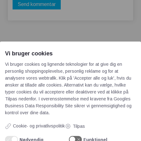
Vi bruger cookies
Vi bruger cookies og lignende teknologier for at give dig en
AOT
personlig shoppingoplevelse, personlig reklame og for at
analysere vores webtrafik. Klik på 'Accepter alle og luk', hvis du
Om os
ønsker at tillade alle cookies. Alternativt kan du vælge, hvilke
typer cookies du vil acceptere eller deaktivere ved at klikke på
Priser
Tilpas nedenfor. I overensstemmelse med kravene fra
Googles
Kontakt
Business Data Responsibility Site
sikrer vi gennemsigtighed og
Persondata
kontrol over dine data.
Cookie- og privatlivspolitik
Tilpas
Videncentre
Nødvendig
Funktionel