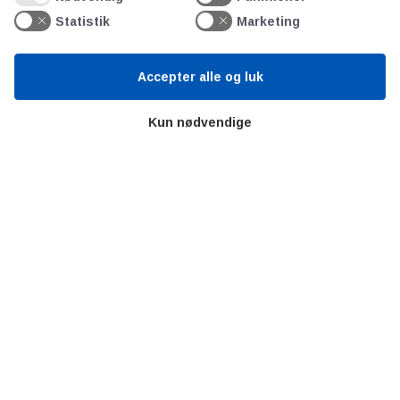
Teknologisk Institut
Statistik
Marketing
Bitva
Videncentre
Accepter alle og luk
Litteratur
Forkortelser
Kun nødvendige
Ståbi
Værd at besøge
Alltomteknikindustrin
Altombyen
Altomhjemmet
Lidt af hvert…