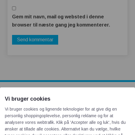
Gem mit navn, mail og websted i denne
browser til næste gang jeg kommenterer.
Vi bruger cookies
AOT
Vi bruger cookies og lignende teknologier for at give dig en
personlig shoppingoplevelse, personlig reklame og for at
Om os
analysere vores webtrafik. Klik på 'Accepter alle og luk', hvis du
Priser
ønsker at tillade alle cookies. Alternativt kan du vælge, hvilke
Kontakt