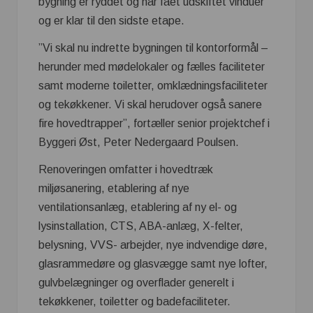
bygning er ryddet og har fået udskiftet vinduer
og er klar til den sidste etape.
”Vi skal nu indrette bygningen til kontorformål –
herunder med mødelokaler og fælles faciliteter
samt moderne toiletter, omklædningsfaciliteter
og tekøkkener. Vi skal herudover også sanere
fire hovedtrapper”, fortæller senior projektchef i
Byggeri Øst, Peter Nedergaard Poulsen.
Renoveringen omfatter i hovedtræk
miljøsanering, etablering af nye
ventilationsanlæg, etablering af ny el- og
lysinstallation, CTS, ABA-anlæg, X-felter,
belysning, VVS- arbejder, nye indvendige døre,
glasrammedøre og glasvægge samt nye lofter,
gulvbelægninger og overflader generelt i
tekøkkener, toiletter og badefaciliteter.