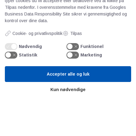
typer cookies du vil acceptere eller deaktivere ved at klikke på
Persondata
Tilpas nedenfor. I overensstemmelse med kravene fra
Googles
Business Data Responsibility Site
sikrer vi gennemsigtighed og
kontrol over dine data.
Videncentre
Cookie- og privatlivspolitik
Tilpas
Teknologisk Institut
Nødvendig
Funktionel
Bitva
Statistik
Marketing
Videncentre
Litteratur
Accepter alle og luk
Forkortelser
Ståbi
Kun nødvendige
Værd at besøge
Alltomteknikindustrin
Altombyen
Altomhjemmet