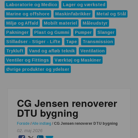
Laboratorie og Medico
Lager og værksted
Marine og offshore
Maskinfabrikker
Metal og Stål
Miljø og Affald
Mobilt materiel
Måleudstyr
Pakninger
Plast og Gummi
Pumper
Slanger
Stilladser - Stiger - Lifte
Tape
Transmission
Trykluft
Vand og afløb teknik
Ventilation
Ventiler og Fittings
Værktøj og Maskiner
Øvrige produkter og ydelser
CG Jensen renoverer
DTU bygning
Forside
/
Alle indlæg
/
CG Jensen renoverer DTU bygning
02. maj 2026