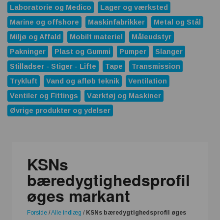
Laboratorie og Medico
Lager og værksted
Marine og offshore
Maskinfabrikker
Metal og Stål
Miljø og Affald
Mobilt materiel
Måleudstyr
Pakninger
Plast og Gummi
Pumper
Slanger
Stilladser - Stiger - Lifte
Tape
Transmission
Trykluft
Vand og afløb teknik
Ventilation
Ventiler og Fittings
Værktøj og Maskiner
Øvrige produkter og ydelser
KSNs
bæredygtighedsprofil
øges markant
Forside
/
Alle indlæg
/
KSNs bæredygtighedsprofil øges