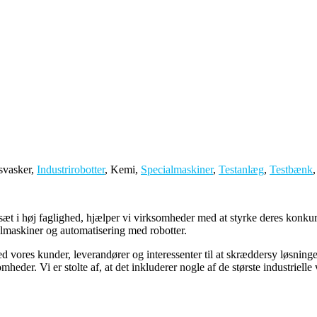
svasker,
Industrirobotter
, Kemi,
Specialmaskiner
,
Testanlæg
,
Testbænk
t i høj faglighed, hjælper vi virksomheder med at styrke deres konkurre
almaskiner og automatisering med robotter.
 vores kunder, leverandører og interessenter til at skræddersy løsninge
mheder. Vi er stolte af, at det inkluderer nogle af de største industri