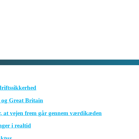
driftssikkerhed
og Great Britain
r, at vejen frem går gennem værdikæden
ger i realtid
uktur