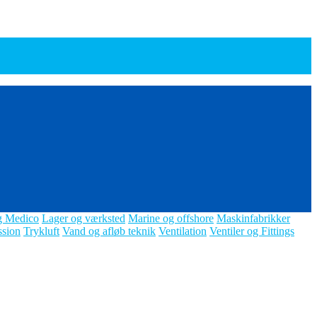
g Medico
Lager og værksted
Marine og offshore
Maskinfabrikker
ssion
Trykluft
Vand og afløb teknik
Ventilation
Ventiler og Fittings