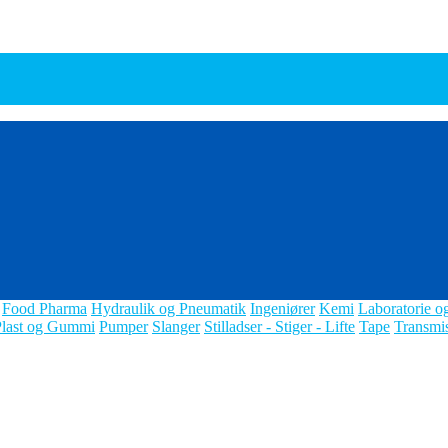
Food Pharma
Hydraulik og Pneumatik
Ingeniører
Kemi
Laboratorie o
Plast og Gummi
Pumper
Slanger
Stilladser - Stiger - Lifte
Tape
Transmi