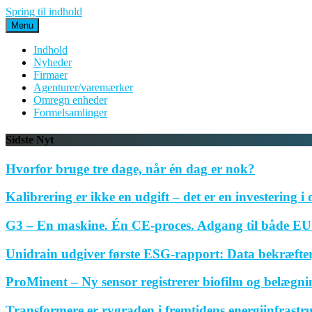
Spring til indhold
Menu
Indhold
Nyheder
Firmaer
Agenturer/varemærker
Omregn enheder
Formelsamlinger
Sidste Nyt
Hvorfor bruge tre dage, når én dag er nok?
Kalibrering er ikke en udgift – det er en investering i 
G3 – En maskine. Én CE-proces. Adgang til både EU 
Unidrain udgiver første ESG-rapport: Data bekræfte
ProMinent – Ny sensor registrerer biofilm og belægnin
Transformere er rygraden i fremtidens energiinfrastr