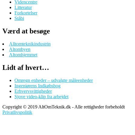
Videncentre
Litteratur
Forkortelser
Ståbi
Værd at besøge
Alltomteknikindustrin
Altombyen
Altomhjemmet
Lidt af hvert…
Omregn enheder – udvalgte måleenheder
Ingeniørens Indkøbsbog
Erhvervsvittigheder
Sjove video-klip fra arbejdet
Copyright © 2019 AltOmTeknik.dk - Alle rettigheder forbeholdt
Privatlivspolitik