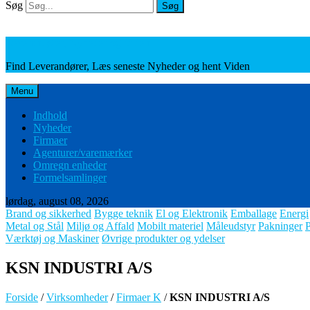
Søg
Søg
Leverandører, Nyheder og Viden
Find Leverandører, Læs seneste Nyheder og hent Viden
Menu
Indhold
Nyheder
Firmaer
Agenturer/varemærker
Omregn enheder
Formelsamlinger
lørdag, august 08, 2026
Brand og sikkerhed
Bygge teknik
El og Elektronik
Emballage
Energi
Metal og Stål
Miljø og Affald
Mobilt materiel
Måleudstyr
Pakninger
Værktøj og Maskiner
Øvrige produkter og ydelser
KSN INDUSTRI A/S
Forside
/
Virksomheder
/
Firmaer K
/
KSN INDUSTRI A/S