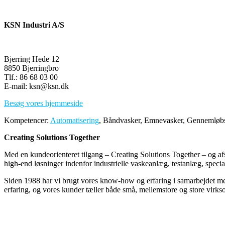
KSN Industri A/S
Bjerring Hede 12
8850 Bjerringbro
Tlf.: 86 68 03 00
E-mail: ksn@ksn.dk
Besøg vores hjemmeside
Kompetencer:
Automatisering
, Båndvasker, Emnevasker, Gennemløb
Creating Solutions Together
Med en kundeorienteret tilgang – Creating Solutions Together – og afsæ
high-end løsninger indenfor industrielle vaskeanlæg, testanlæg, speci
Siden 1988 har vi brugt vores know-how og erfaring i samarbejdet med
erfaring, og vores kunder tæller både små, mellemstore og store virkso