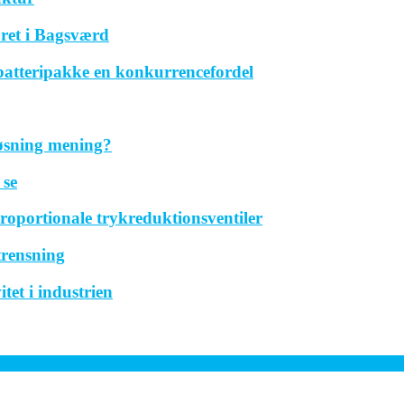
ret i Bagsværd
 batteripakke en konkurrencefordel
løsning mening?
 se
roportionale trykreduktionsventiler
trensning
tet i industrien