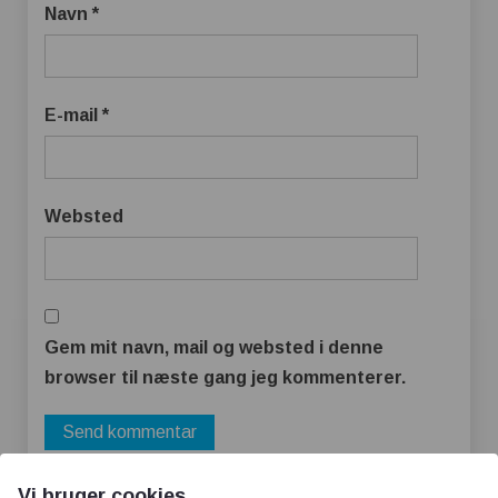
Navn
*
E-mail
*
Websted
Gem mit navn, mail og websted i denne
browser til næste gang jeg kommenterer.
Vi bruger cookies