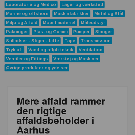
Laboratorie og Medico
Lager og værksted
Marine og offshore
Maskinfabrikker
Metal og Stål
Miljø og Affald
Mobilt materiel
Måleudstyr
Pakninger
Plast og Gummi
Pumper
Slanger
Stilladser - Stiger - Lifte
Tape
Transmission
Trykluft
Vand og afløb teknik
Ventilation
Ventiler og Fittings
Værktøj og Maskiner
Øvrige produkter og ydelser
Mere affald rammer
den rigtige
affaldsbeholder i
Aarhus