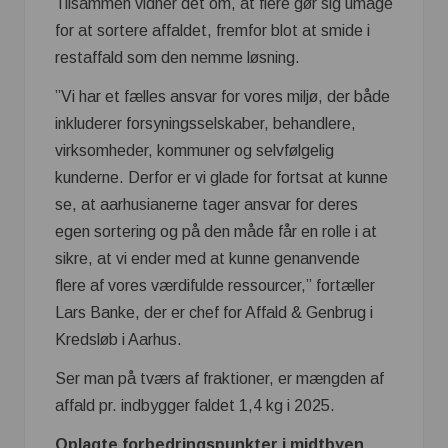
Tilsammen vidner det om, at flere gør sig umage
for at sortere affaldet, fremfor blot at smide i
restaffald som den nemme løsning.
”Vi har et fælles ansvar for vores miljø, der både
inkluderer forsyningsselskaber, behandlere,
virksomheder, kommuner og selvfølgelig
kunderne. Derfor er vi glade for fortsat at kunne
se, at aarhusianerne tager ansvar for deres
egen sortering og på den måde får en rolle i at
sikre, at vi ender med at kunne genanvende
flere af vores værdifulde ressourcer,” fortæller
Lars Banke, der er chef for Affald & Genbrug i
Kredsløb i Aarhus.
Ser man på tværs af fraktioner, er mængden af
affald pr. indbygger faldet 1,4 kg i 2025.
Oplagte forbedringspunkter i midtbyen