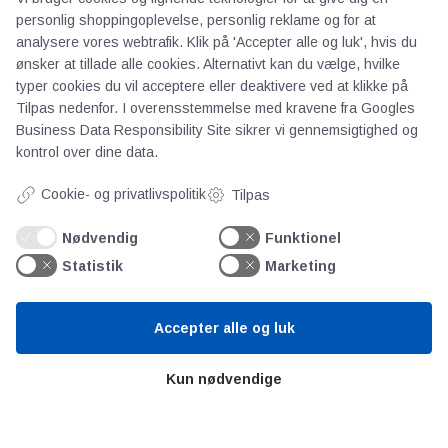
personlig shoppingoplevelse, personlig reklame og for at
Om os
analysere vores webtrafik. Klik på 'Accepter alle og luk', hvis du
Priser
ønsker at tillade alle cookies. Alternativt kan du vælge, hvilke
Kontakt
typer cookies du vil acceptere eller deaktivere ved at klikke på
Tilpas nedenfor. I overensstemmelse med kravene fra
Googles
Persondata
Business Data Responsibility Site
sikrer vi gennemsigtighed og
kontrol over dine data.
Videncentre
Cookie- og privatlivspolitik
Tilpas
Teknologisk Institut
Nødvendig
Funktionel
Bitva
Statistik
Marketing
Videncentre
Litteratur
Accepter alle og luk
Forkortelser
Ståbi
Kun nødvendige
Værd at besøge