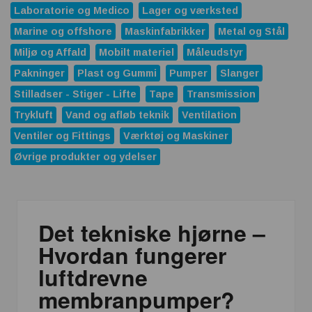
Laboratorie og Medico
Lager og værksted
Marine og offshore
Maskinfabrikker
Metal og Stål
Miljø og Affald
Mobilt materiel
Måleudstyr
Pakninger
Plast og Gummi
Pumper
Slanger
Stilladser - Stiger - Lifte
Tape
Transmission
Trykluft
Vand og afløb teknik
Ventilation
Ventiler og Fittings
Værktøj og Maskiner
Øvrige produkter og ydelser
Det tekniske hjørne –
Hvordan fungerer
luftdrevne
membranpumper?