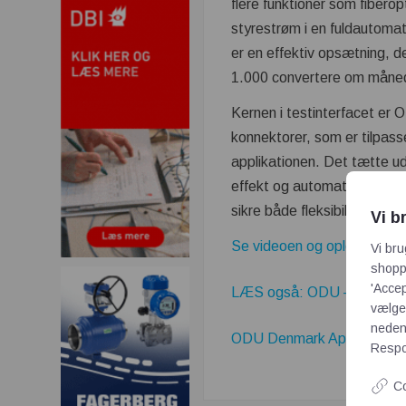
flere funktioner som fiberop
styrestrøm i en fuldautoma
er en effektiv opsætning, de
1.000 convertere om måne
Kernen i testinterfacet er
konnektorer, som er tilpasset
applikationen. Det tætte u
effekt og automatisk konne
sikre både fleksibilitet og 
Vi b
Se videoen og oplev, hvorda
Vi bru
shoppi
'Accep
LÆS også: ODU – Fiberoptik
vælge,
neden
ODU Denmark ApS's Firmap
Respon
Co