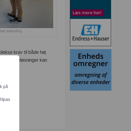
g høj spænding
ekse krav til både høj
konnektorløsninger kan
ik på
Tilpas