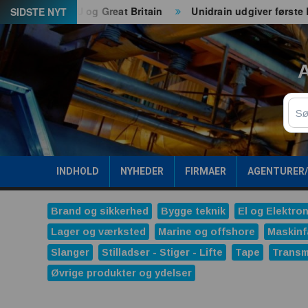
Spring
il både EU og Great Britain
Unidrain udgiver første ESG-r
SIDSTE NYT
til
indhold
A
Sø
INDHOLD
NYHEDER
FIRMAER
AGENTURER
Brand og sikkerhed
Bygge teknik
El og Elektron
Lager og værksted
Marine og offshore
Maskinf
Slanger
Stilladser - Stiger - Lifte
Tape
Transm
Øvrige produkter og ydelser