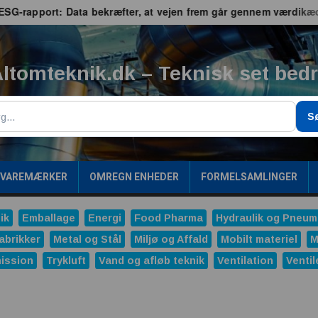
apport: Data bekræfter, at vejen frem går gennem værdikæden
ltomteknik.dk – Teknisk set bed
g
S
/VAREMÆRKER
OMREGN ENHEDER
FORMELSAMLINGER
ik
Emballage
Energi
Food Pharma
Hydraulik og Pneum
abrikker
Metal og Stål
Miljø og Affald
Mobilt materiel
M
ission
Trykluft
Vand og afløb teknik
Ventilation
Ventil