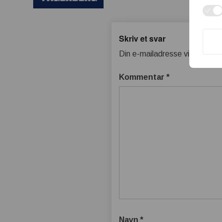
Skriv et svar
Din e-mailadresse vil ikke bliv
Kommentar
*
Navn
*