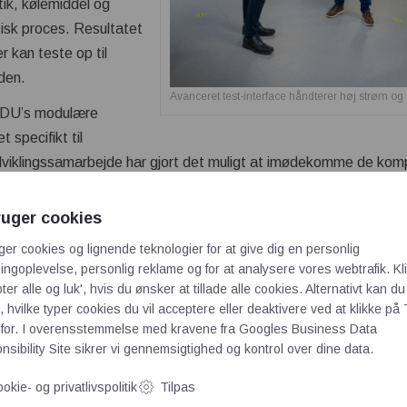
tik, kølemiddel og
tisk proces. Resultatet
r kan teste op til
den.
Avanceret test-interface håndterer høj strøm o
 ODU’s modulære
 specifikt til
dviklingssamarbejde har gjort det muligt at imødekomme de kompl
ktering. Den nye testplatform demonstrerer, hvordan modulære 
fremtidssikring i avancerede produktionsmiljøer.
ruger cookies
n løsningen fungerer i praksis
ger cookies og lignende teknologier for at give dig en personlig
ngoplevelse, personlig reklame og for at analysere vores webtrafik. Kl
ter alle og luk', hvis du ønsker at tillade alle cookies. Alternativt kan du
 i robotassisteret kirurgi
 hvilke typer cookies du vil acceptere eller deaktivere ved at klikke på 
for. I overensstemmelse med kravene fra
Googles Business Data
rofil
sibility Site
sikrer vi gennemsigtighed og kontrol over dine data.
okie- og privatlivspolitik
Tilpas