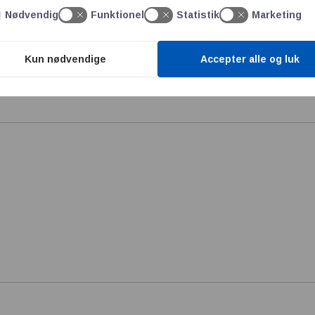
Nødvendig
Funktionel
Statistik
Marketing
Kun nødvendige
Accepter alle og luk
e publiceret.
Krævede felter er markeret med
*