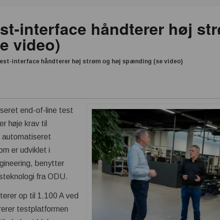
st-interface håndterer høj st
e video)
est-interface håndterer høj strøm og høj spænding (se video)
eret end-of-line test
r høje krav til
t automatiseret
om er udviklet i
neering, benytter
esteknologi fra ODU.
erer op til 1.100 A ved
erer testplatformen