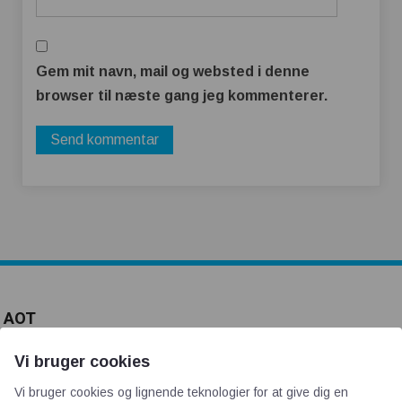
Gem mit navn, mail og websted i denne
browser til næste gang jeg kommenterer.
AOT
Vi bruger cookies
Om os
Priser
Vi bruger cookies og lignende teknologier for at give dig en