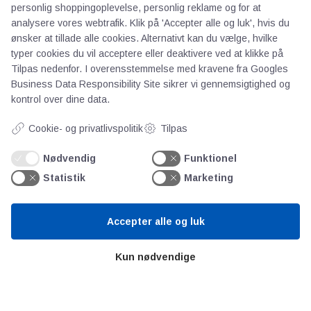
personlig shoppingoplevelse, personlig reklame og for at
Kontakt
analysere vores webtrafik. Klik på 'Accepter alle og luk', hvis du
Persondata
ønsker at tillade alle cookies. Alternativt kan du vælge, hvilke
typer cookies du vil acceptere eller deaktivere ved at klikke på
Tilpas nedenfor. I overensstemmelse med kravene fra
Googles
Videncentre
Business Data Responsibility Site
sikrer vi gennemsigtighed og
kontrol over dine data.
Teknologisk Institut
Cookie- og privatlivspolitik
Tilpas
Bitva
Videncentre
Nødvendig
Funktionel
Litteratur
Statistik
Marketing
Forkortelser
Ståbi
Accepter alle og luk
Værd at besøge
Kun nødvendige
Alltomteknikindustrin
Altombyen