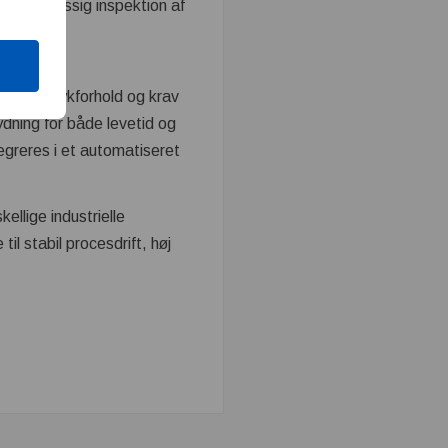
. Regelmæssig inspektion af
ratur, trykforhold og krav
ydning for både levetid og
ntegreres i et automatiseret
ellige industrielle
l stabil procesdrift, høj