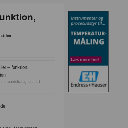
funktion,
ustrien
n, anvendelse og fordele i
nde.