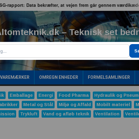
port: Data bekræfter, at vejen frem går gennem værdikæden
ltomteknik.dk – Teknisk set bed
g
S
/VAREMÆRKER
OMREGN ENHEDER
FORMELSAMLINGER
ik
Emballage
Energi
Food Pharma
Hydraulik og Pneum
abrikker
Metal og Stål
Miljø og Affald
Mobilt materiel
M
ission
Trykluft
Vand og afløb teknik
Ventilation
Ventil