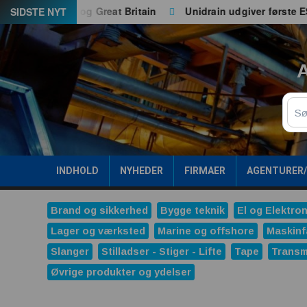
Spring
 både EU og Great Britain
Unidrain udgiver første ESG-rap
SIDSTE NYT
til
indhold
A
Sø
INDHOLD
NYHEDER
FIRMAER
AGENTURER
Brand og sikkerhed
Bygge teknik
El og Elektron
Lager og værksted
Marine og offshore
Maskinf
Slanger
Stilladser - Stiger - Lifte
Tape
Transm
Øvrige produkter og ydelser