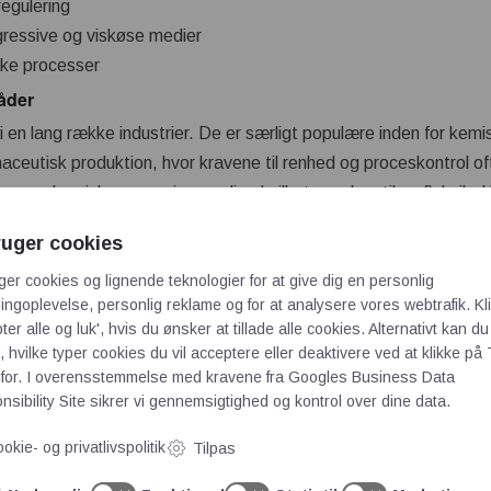
regulering
gressive og viskøse medier
ske processer
åder
en lang række industrier. De er særligt populære inden for kemis
ceutisk produktion, hvor kravene til renhed og proceskontrol oft
r og kemisk aggressive medier, hvilket gør dem til en fleksibel
ruger cookies
materialer som PVC, PP, PVDF eller rustfrit stål ofte for at sik
ger cookies og lignende teknologier for at give dig en personlig
r de medier, der transporteres gennem systemet. Membraner fre
ngoplevelse, personlig reklame og for at analysere vores webtrafik. Kl
 eller andre elastomerer afhængigt af proceskravene.
ter alle og luk', hvis du ønsker at tillade alle cookies. Alternativt kan du
 hvilke typer cookies du vil acceptere eller deaktivere ved at klikke på 
ldelse
for. I overensstemmelse med kravene fra
Googles Business Data
 forskellige tilslutningsmuligheder, herunder flanger, gevind sa
sibility Site
sikrer vi gennemsigtighed og kontrol over dine data.
nde rørsystem og de gældende proceskrav.
okie- og privatlivspolitik
Tilpas
lt begrænset. Den mest almindelige serviceopgave er udskiftni