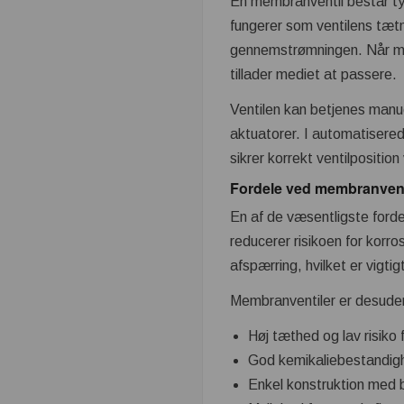
En membranventil består ty
fungerer som ventilens tætn
gennemstrømningen. Når me
tillader mediet at passere.
Ventilen kan betjenes manue
aktuatorer. I automatisered
sikrer korrekt ventilposition
Fordele ved membranvent
En af de væsentligste forde
reducerer risikoen for korr
afspærring, hvilket er vigtig
Membranventiler er desuden
Høj tæthed og lav risiko
God kemikaliebestandig
Enkel konstruktion med 