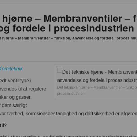
 hjørne – Membranventiler – 
g fordele i procesindustrien
e hjørne – Membranventiler – funktion, anvendelse og fordele i procesind
 Kemiteknik
dt ventiltype i
Det tekniske hjørne – Membranventiler – funktio
nvendes til at regulere
procesindustrien
sker og gasser.
r dem særligt
hvor tæthed, korrosionsbestandighed og driftsikkerhed er afgøre
il?