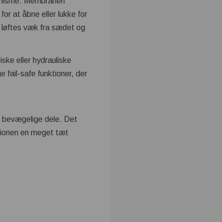
kanisme. Membranen
or at åbne eller lukke for
løftes væk fra sædet og
ske eller hydrauliske
 fail-safe funktioner, der
ns bevægelige dele. Det
ktionen en meget tæt