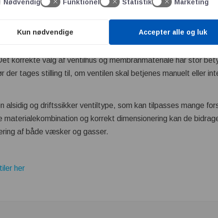
Nødvendig
Funktionel
Statistik
Marketing
emperatur, tryk, kemikalier og antallet af åbne- og lukkecyklusser
age til høj driftssikkerhed og længere levetid for ventilen.
nventil
Kun nødvendige
Accepter alle og luk
ør der tages højde for flere faktorer, herunder medietype, tempe
Det korrekte valg af ventilhus og membranmateriale har stor bet
r der tages stilling til, om ventilen skal betjenes manuelt eller i
 alsidig og driftssikker ventiltype, som kan tilpasses mange forsk
e materialekombination og korrekt dimensionering kan de bidrage ti
tering af både væsker og gasser.
ler her