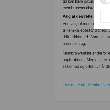
tid kan blive påvirket af t
membranens tilstand kan bidr
Valg af den rette membra
Ved valg af membranventil b
til kemikaliebestandighed. 
driftssikkerhed. Samtidig bø
procesanlæg.
Membranventiler er derfor en
applikationer. Med den rett
sikkerhed og effektiv hånd
Læs mere om Membranventi