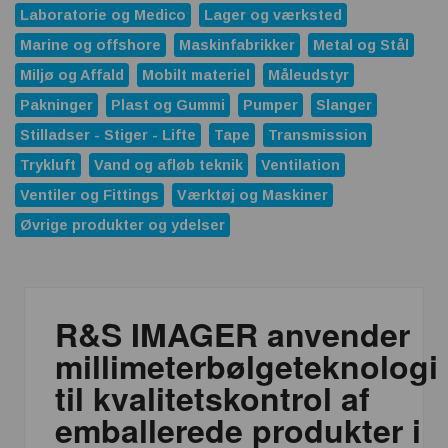
Laboratorie og Medico
Lager og værksted
Marine og offshore
Maskinfabrikker
Metal og Stål
Miljø og Affald
Mobilt materiel
Måleudstyr
Pakninger
Plast og Gummi
Pumper
Slanger
Stilladser - Stiger - Lifte
Tape
Transmission
Trykluft
Vand og afløb teknik
Ventilation
Ventiler og Fittings
Værktøj og Maskiner
Øvrige produkter og ydelser
R&S IMAGER anvender
millimeterbølgeteknologi
til kvalitetskontrol af
emballerede produkter i