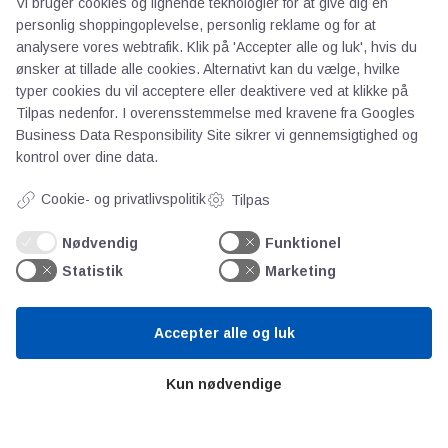
Vi bruger cookies og lignende teknologier for at give dig en
Gem mit navn, mail og websted i denne
personlig shoppingoplevelse, personlig reklame og for at
browser til næste gang jeg kommenterer.
analysere vores webtrafik. Klik på 'Accepter alle og luk', hvis du
ønsker at tillade alle cookies. Alternativt kan du vælge, hvilke
typer cookies du vil acceptere eller deaktivere ved at klikke på
Tilpas nedenfor. I overensstemmelse med kravene fra
Googles
Business Data Responsibility Site
sikrer vi gennemsigtighed og
kontrol over dine data.
Cookie- og privatlivspolitik
Tilpas
Nødvendig
Funktionel
Statistik
Marketing
AOT
Accepter alle og luk
Om os
Priser
Kun nødvendige
Kontakt
Persondata