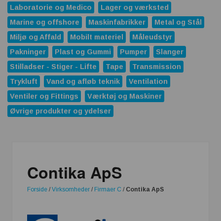
Laboratorie og Medico
Lager og værksted
Marine og offshore
Maskinfabrikker
Metal og Stål
Miljø og Affald
Mobilt materiel
Måleudstyr
Pakninger
Plast og Gummi
Pumper
Slanger
Stilladser - Stiger - Lifte
Tape
Transmission
Trykluft
Vand og afløb teknik
Ventilation
Ventiler og Fittings
Værktøj og Maskiner
Øvrige produkter og ydelser
Contika ApS
Forside
/
Virksomheder
/
Firmaer C
/
Contika ApS