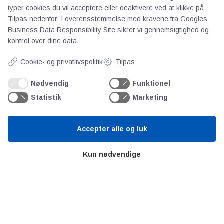
typer cookies du vil acceptere eller deaktivere ved at klikke på
Videncentre
Tilpas nedenfor. I overensstemmelse med kravene fra
Googles
Business Data Responsibility Site
sikrer vi gennemsigtighed og
kontrol over dine data.
Teknologisk Institut
Bitva
Cookie- og privatlivspolitik
Tilpas
Videncentre
Nødvendig
Funktionel
Litteratur
Statistik
Marketing
Forkortelser
Ståbi
Accepter alle og luk
Værd at besøge
Kun nødvendige
Alltomteknikindustrin
Altombyen
Altomhjemmet