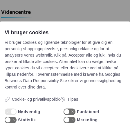
Videncentre
Teknologisk Institut
Vi bruger cookies
Bitva
Vi bruger cookies og lignende teknologier for at give dig en
Videncentre
personlig shoppingoplevelse, personlig reklame og for at
Litteratur
analysere vores webtrafik. Klik på 'Accepter alle og luk', hvis du
Forkortelser
ønsker at tillade alle cookies. Alternativt kan du vælge, hvilke
Ståbi
typer cookies du vil acceptere eller deaktivere ved at klikke på
Tilpas nedenfor. I overensstemmelse med kravene fra
Googles
Business Data Responsibility Site
sikrer vi gennemsigtighed og
Værd at besøge
kontrol over dine data.
Cookie- og privatlivspolitik
Tilpas
Alltomteknikindustrin
Altombyen
Nødvendig
Funktionel
Altomhjemmet
Statistik
Marketing