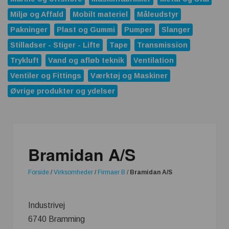
Miljø og Affald
Mobilt materiel
Måleudstyr
Pakninger
Plast og Gummi
Pumper
Slanger
Stilladser - Stiger - Lifte
Tape
Transmission
Trykluft
Vand og afløb teknik
Ventilation
Ventiler og Fittings
Værktøj og Maskiner
Øvrige produkter og ydelser
Bramidan A/S
Forside
/
Virksomheder
/
Firmaer B
/
Bramidan A/S
Industrivej
6740 Bramming