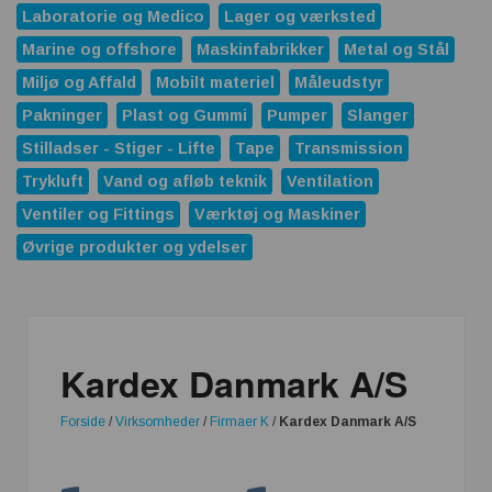
Laboratorie og Medico
Lager og værksted
Marine og offshore
Maskinfabrikker
Metal og Stål
Miljø og Affald
Mobilt materiel
Måleudstyr
Pakninger
Plast og Gummi
Pumper
Slanger
Stilladser - Stiger - Lifte
Tape
Transmission
Trykluft
Vand og afløb teknik
Ventilation
Ventiler og Fittings
Værktøj og Maskiner
Øvrige produkter og ydelser
Kardex Danmark A/S
Forside
/
Virksomheder
/
Firmaer K
/
Kardex Danmark A/S