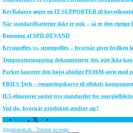
KeyBalance søger en IT SUPPORTER til hovedkonto
Når standardbatterier ikke er nok – så er den rigtige
Rensning af SPILDEVAND
Krympeflex vs. strømpeflex – hvornår giver hvilken 
Temperaturmapping dokumenterer det, øjet ikke kan
Parker lancerer den højst alsidige PE06M-serie med p
FRIES Tech – rengøringskurve til effektiv komponen
IE5-elmotorer sætter nye standarder for energieffektivi
Ved du, hvornår produktet ændrer sig?
Facebook
Twitter
Linkedin
Altomteknik.dk – Teknisk set bedre