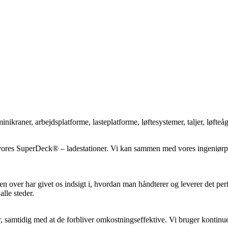
ikraner, arbejdsplatforme, lasteplatforme, løftesystemer, taljer, løfteå
 af vores SuperDeck® – ladestationer. Vi kan sammen med vores ingeniørp
 over har givet os indsigt i, hvordan man håndterer og leverer det perfe
lle steder.
er, samtidig med at de forbliver omkostningseffektive. Vi bruger kontin