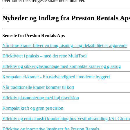
overholder de strengeste sikkerhedsinitiativer.
Nyheder og Indlæg fra Preston Rentals Ap
Seneste fra Preston Rentals Aps
Når store kraner bliver en tung løsning – og fleksibilitet er afgørende
Effektivitet i praksis – med det rette MultiTool
Effektiv og sikker glasmontage med kompakte kraner og glassug
Kompakte el-kraner - En nødvendighed i moderne byggeri
Når traditionelle kraner kommer til kort
Effektiv glasmontering med høj præcision
Kompakt kraft og grøn præcision
Effektiv og emissionsfri kranløsning hos Vestforbrænding I/S i Glostr
Effektive og innovative løsninger fra Preston Rentals