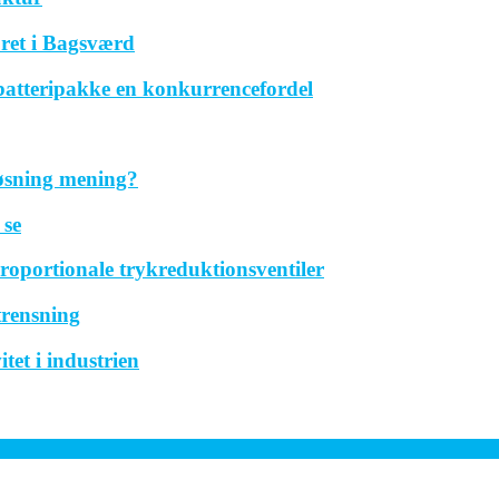
ret i Bagsværd
 batteripakke en konkurrencefordel
løsning mening?
 se
roportionale trykreduktionsventiler
trensning
tet i industrien