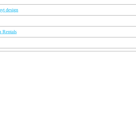
nyt design
n Rentals