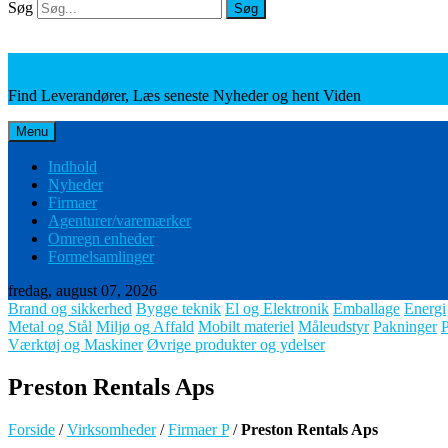
Søg
Søg
Leverandører, Nyheder og Viden
Find Leverandører, Læs seneste Nyheder og hent Viden
Menu
Indhold
Nyheder
Firmaer
Agenturer/varemærker
Omregn enheder
Formelsamlinger
fredag, august 07, 2026
Brand og sikkerhed
Bygge teknik
El og Elektronik
Emballage
Energi
Metal og Stål
Miljø og Affald
Mobilt materiel
Måleudstyr
Pakninger
Værktøj og Maskiner
Øvrige produkter og ydelser
Preston Rentals Aps
Forside
/
Virksomheder
/
Firmaer P
/
Preston Rentals Aps