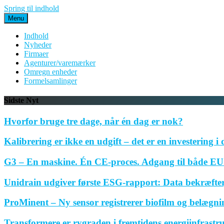
Spring til indhold
Menu
Indhold
Nyheder
Firmaer
Agenturer/varemærker
Omregn enheder
Formelsamlinger
Sidste Nyt
Hvorfor bruge tre dage, når én dag er nok?
Kalibrering er ikke en udgift – det er en investering i 
G3 – En maskine. Én CE-proces. Adgang til både EU 
Unidrain udgiver første ESG-rapport: Data bekræfte
ProMinent – Ny sensor registrerer biofilm og belægnin
Transformere er rygraden i fremtidens energiinfrastr