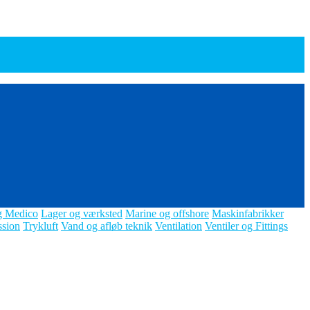
g Medico
Lager og værksted
Marine og offshore
Maskinfabrikker
ssion
Trykluft
Vand og afløb teknik
Ventilation
Ventiler og Fittings