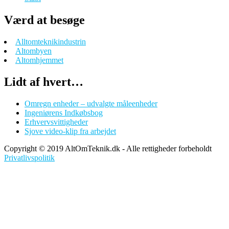
Værd at besøge
Alltomteknikindustrin
Altombyen
Altomhjemmet
Lidt af hvert…
Omregn enheder – udvalgte måleenheder
Ingeniørens Indkøbsbog
Erhvervsvittigheder
Sjove video-klip fra arbejdet
Copyright © 2019 AltOmTeknik.dk - Alle rettigheder forbeholdt
Privatlivspolitik