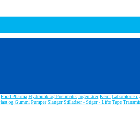
Food Pharma
Hydraulik og Pneumatik
Ingeniører
Kemi
Laboratorie o
Plast og Gummi
Pumper
Slanger
Stilladser - Stiger - Lifte
Tape
Transmi