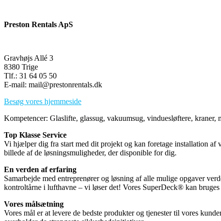
Preston Rentals ApS
Gravhøjs Allé 3
8380 Trige
Tlf.: 31 64 05 50
E-mail: mail@prestonrentals.dk
Besøg vores hjemmeside
Kompetencer: Glaslifte, glassug, vakuumsug, vinduesløftere, kraner, min
Top Klasse Service
Vi hjælper dig fra start med dit projekt og kan foretage installation
billede af de løsningsmuligheder, der disponible for dig.
En verden af erfaring
Samarbejde med entreprenører og løsning af alle mulige opgaver verden
kontroltårne i lufthavne – vi løser det! Vores SuperDeck® kan bruges a
Vores målsætning
Vores mål er at levere de bedste produkter og tjenester til vores kund