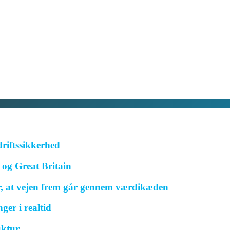
driftssikkerhed
og Great Britain
r, at vejen frem går gennem værdikæden
ger i realtid
uktur