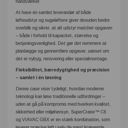
håndværker.
At have én samlet leverandør af både
løfteudstyr og sugeløftere giver desuden bedre
overblik og sikrer, at alt udstyr matcher opgaven
– både i forhold til kapacitet, størrelse og
betjeningsvenlighed. Det gør det nemmere at
planlægge og gennemføre opgaver, uanset om
det er nybyg, renovering eller specialmontage.
Fleksibilitet, bæredygtighed og præcision
– samlet i én løsning
Denne case viser tydeligt, hvordan moderne
teknologi kan løse traditionelle udfordringer –
uden at gå på kompromis med hverken kvalitet,
sikkerhed eller miljøhensyn. SuperCrane™ C6
og VIAVAC GBX er en stærk kombination, som
leverer præcise løft i selv de mest krævende