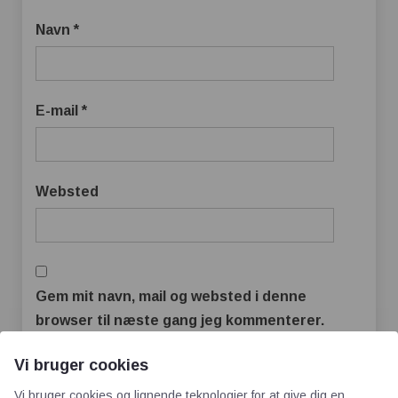
Navn
*
E-mail
*
Websted
Gem mit navn, mail og websted i denne
browser til næste gang jeg kommenterer.
Vi bruger cookies
Vi bruger cookies og lignende teknologier for at give dig en