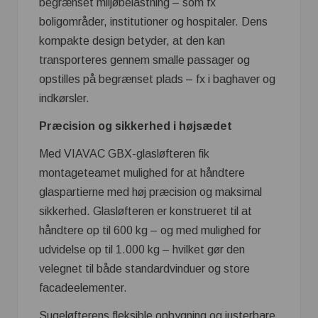
begrænset miljøbelastning – som fx
boligområder, institutioner og hospitaler. Dens
kompakte design betyder, at den kan
transporteres gennem smalle passager og
opstilles på begrænset plads – fx i baghaver og
indkørsler.
Præcision og sikkerhed i højsædet
Med VIAVAC GBX-glasløfteren fik
montageteamet mulighed for at håndtere
glaspartierne med høj præcision og maksimal
sikkerhed. Glasløfteren er konstrueret til at
håndtere op til 600 kg – og med mulighed for
udvidelse op til 1.000 kg – hvilket gør den
velegnet til både standardvinduer og store
facadeelementer.
Sugeløfterens fleksible opbygning og justerbare