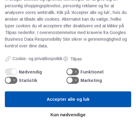
personlig shoppingoplevelse, personlig reklame og for at
analysere vores webtrafik. Klik på 'Accepter alle og luk', hvis du
ønsker at tillade alle cookies. Alternativt kan du vælge, hvilke
typer cookies du vil acceptere eller deaktivere ved at klikke på
Tilpas nedenfor. I overensstemmelse med kravene fra
Googles
Business Data Responsibility Site
sikrer vi gennemsigtighed og
kontrol over dine data.
AOT
Cookie- og privatlivspolitik
Tilpas
Om os
Nødvendig
Funktionel
Priser
Statistik
Marketing
Kontakt
Persondata
Accepter alle og luk
Videncentre
Kun nødvendige
Teknologisk Institut
Bitva