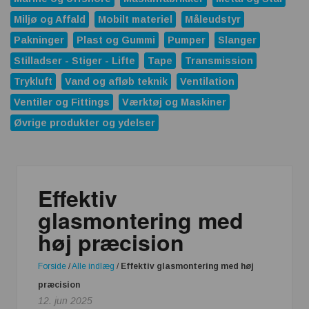
Miljø og Affald
Mobilt materiel
Måleudstyr
Pakninger
Plast og Gummi
Pumper
Slanger
Stilladser - Stiger - Lifte
Tape
Transmission
Trykluft
Vand og afløb teknik
Ventilation
Ventiler og Fittings
Værktøj og Maskiner
Øvrige produkter og ydelser
Effektiv
glasmontering med
høj præcision
Forside
/
Alle indlæg
/
Effektiv glasmontering med høj
præcision
12. jun 2025