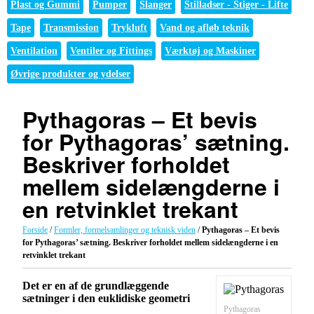
Plast og Gummi
Pumper
Slanger
Stilladser - Stiger - Lifte
Tape
Transmission
Trykluft
Vand og afløb teknik
Ventilation
Ventiler og Fittings
Værktøj og Maskiner
Øvrige produkter og ydelser
Pythagoras – Et bevis
for Pythagoras’ sætning.
Beskriver forholdet
mellem sidelængderne i
en retvinklet trekant
Forside
/
Formler, formelsamlinger og teknisk viden
/
Pythagoras – Et bevis
for Pythagoras’ sætning. Beskriver forholdet mellem sidelængderne i en
retvinklet trekant
Det er en af de grundlæggende
sætninger i den euklidiske geometri
Pythagoras