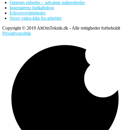
Omregn enheder – udvalgte måleenheder
Ingeniørens Indkøbsbog
Erhvervsvittigheder
Sjove video-klip fra arbejdet
Copyright © 2019 AltOmTeknik.dk - Alle rettigheder forbeholdt
Privatlivspolitik