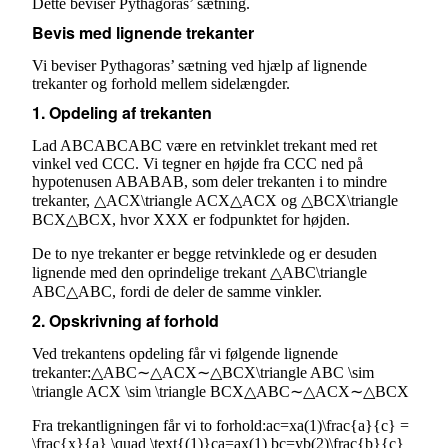
Dette beviser Pythagoras’ sætning.
Bevis med lignende trekanter
Vi beviser Pythagoras’ sætning ved hjælp af lignende
trekanter og forhold mellem sidelængder.
1. Opdeling af trekanten
Lad ABCABCABC være en retvinklet trekant med ret
vinkel ved CCC. Vi tegner en højde fra CCC ned på
hypotenusen ABABAB, som deler trekanten i to mindre
trekanter, △ACX\triangle ACX△ACX og △BCX\triangle
BCX△BCX, hvor XXX er fodpunktet for højden.
De to nye trekanter er begge retvinklede og er desuden
lignende med den oprindelige trekant △ABC\triangle
ABC△ABC, fordi de deler de samme vinkler.
2. Opskrivning af forhold
Ved trekantens opdeling får vi følgende lignende
trekanter:△ABC∼△ACX∼△BCX\triangle ABC \sim
\triangle ACX \sim \triangle BCX△ABC∼△ACX∼△BCX
Fra trekantligningen får vi to forhold:ac=xa(1)\frac{a}{c} =
\frac{x}{a} \quad \text{(1)}ca​=ax​(1) bc=yb(2)\frac{b}{c}