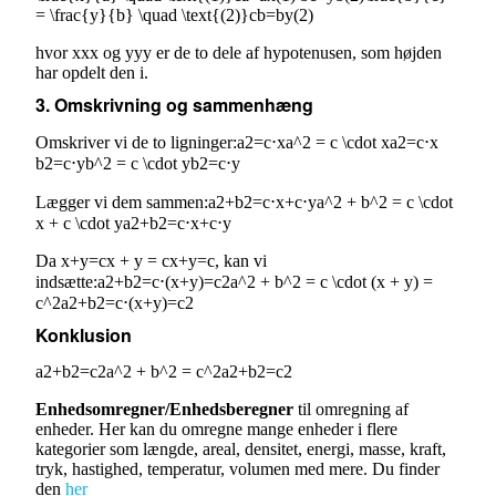
= \frac{y}{b} \quad \text{(2)}cb​=by​(2)
hvor xxx og yyy er de to dele af hypotenusen, som højden
har opdelt den i.
3. Omskrivning og sammenhæng
Omskriver vi de to ligninger:a2=c⋅xa^2 = c \cdot xa2=c⋅x
b2=c⋅yb^2 = c \cdot yb2=c⋅y
Lægger vi dem sammen:a2+b2=c⋅x+c⋅ya^2 + b^2 = c \cdot
x + c \cdot ya2+b2=c⋅x+c⋅y
Da x+y=cx + y = cx+y=c, kan vi
indsætte:a2+b2=c⋅(x+y)=c2a^2 + b^2 = c \cdot (x + y) =
c^2a2+b2=c⋅(x+y)=c2
Konklusion
a2+b2=c2a^2 + b^2 = c^2a2+b2=c2
Enhedsomregner/Enhedsberegner
til omregning af
enheder. Her kan du omregne mange enheder i flere
kategorier som længde, areal, densitet, energi, masse, kraft,
tryk, hastighed, temperatur, volumen med mere. Du finder
den
her