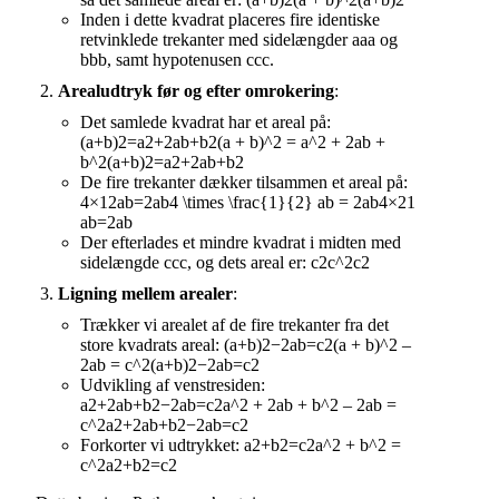
Inden i dette kvadrat placeres fire identiske
retvinklede trekanter med sidelængder aaa og
bbb, samt hypotenusen ccc.
Arealudtryk før og efter omrokering
:
Det samlede kvadrat har et areal på:
(a+b)2=a2+2ab+b2(a + b)^2 = a^2 + 2ab +
b^2(a+b)2=a2+2ab+b2
De fire trekanter dækker tilsammen et areal på:
4×12ab=2ab4 \times \frac{1}{2} ab = 2ab4×21​
ab=2ab
Der efterlades et mindre kvadrat i midten med
sidelængde ccc, og dets areal er: c2c^2c2
Ligning mellem arealer
:
Trækker vi arealet af de fire trekanter fra det
store kvadrats areal: (a+b)2−2ab=c2(a + b)^2 –
2ab = c^2(a+b)2−2ab=c2
Udvikling af venstresiden:
a2+2ab+b2−2ab=c2a^2 + 2ab + b^2 – 2ab =
c^2a2+2ab+b2−2ab=c2
Forkorter vi udtrykket: a2+b2=c2a^2 + b^2 =
c^2a2+b2=c2