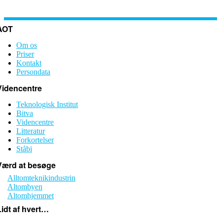
AOT
Om os
Priser
Kontakt
Persondata
Videncentre
Teknologisk Institut
Bitva
Videncentre
Litteratur
Forkortelser
Ståbi
Værd at besøge
Alltomteknikindustrin
Altombyen
Altomhjemmet
Lidt af hvert…