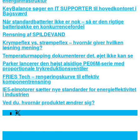
energiinfrastruktur
KeyBalance søger en IT SUPPORTER til hovedkontoret i
Bagsværd
Når standardbatterier ikke er nok – så er den rigtige
batteripakke en konkurrencefordel
Rensning af SPILDEVAND
Krympeflex vs. strømpeflex – hvornår giver hvilken
løsning mening?
Temperaturmapping dokumenterer det, øjet ikke kan se
Parker lancerer den højst alsidige PE06M-serie med
proportionale trykreduktionsventiler
FRIES Tech – rengøringskurve til effektiv
komponentrensning
IE5-elmotorer sætter nye standarder for energieffektivitet
i industrien
Ved du, hvornår produktet ændrer sig?
Facebook
Linkedin
Twitter
Leverandører, Nyheder og Viden