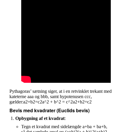
Pythagoras’ sætning siger, at i en retvinklet trekant med
kateterne aaa og bbb, samt hypotenusen ccc,
gælder:a2+b2=c2a^2 + b^2 = c^2a2+b2=c2
Bevis med kvadrater (Euclids bevis)
Opbygning af et kvadrat
:
Tegn et kvadrat med sidelængde a+ba + ba+b,
så det samlede areal er: (a+b)2(a + b)^2(a+b)2