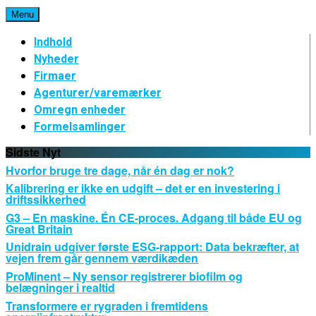
Spring
Menu
til
indhold
Indhold
Nyheder
Firmaer
Agenturer/varemærker
Omregn enheder
Formelsamlinger
Sidste Nyt
Hvorfor bruge tre dage, når én dag er nok?
Kalibrering er ikke en udgift – det er en investering i
driftssikkerhed
G3 – En maskine. Én CE-proces. Adgang til både EU og
Great Britain
Unidrain udgiver første ESG-rapport: Data bekræfter, at
vejen frem går gennem værdikæden
ProMinent – Ny sensor registrerer biofilm og
belægninger i realtid
Transformere er rygraden i fremtidens