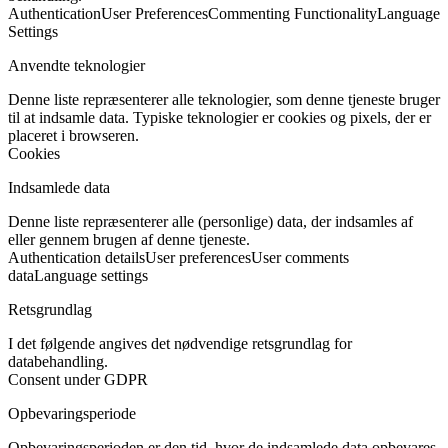
Authentication
User Preferences
Commenting Functionality
Language
Settings
Anvendte teknologier
Denne liste repræsenterer alle teknologier, som denne tjeneste bruger
til at indsamle data. Typiske teknologier er cookies og pixels, der er
placeret i browseren.
Cookies
Indsamlede data
Denne liste repræsenterer alle (personlige) data, der indsamles af
eller gennem brugen af denne tjeneste.
Authentication details
User preferences
User comments
data
Language settings
Retsgrundlag
I det følgende angives det nødvendige retsgrundlag for
databehandling.
Consent under GDPR
Opbevaringsperiode
Opbevaringsperioden er den tid, hvor de indsamlede data opbevares