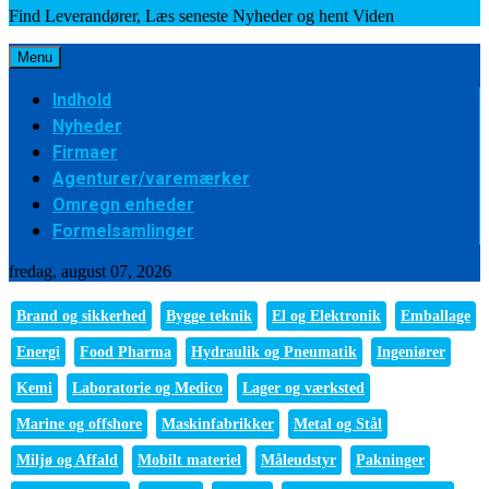
Find Leverandører, Læs seneste Nyheder og hent Viden
Menu
Indhold
Nyheder
Firmaer
Agenturer/varemærker
Omregn enheder
Formelsamlinger
fredag, august 07, 2026
Brand og sikkerhed
Bygge teknik
El og Elektronik
Emballage
Energi
Food Pharma
Hydraulik og Pneumatik
Ingeniører
Kemi
Laboratorie og Medico
Lager og værksted
Marine og offshore
Maskinfabrikker
Metal og Stål
Miljø og Affald
Mobilt materiel
Måleudstyr
Pakninger