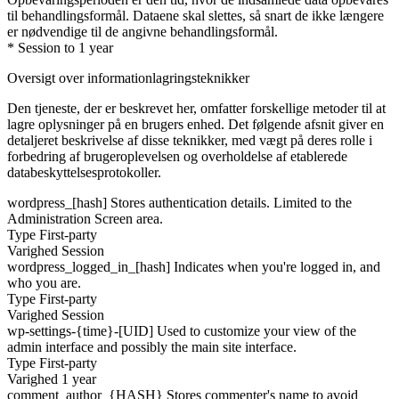
til behandlingsformål. Dataene skal slettes, så snart de ikke længere
er nødvendige til de angivne behandlingsformål.
* Session to 1 year
Oversigt over informationlagringsteknikker
Den tjeneste, der er beskrevet her, omfatter forskellige metoder til at
lagre oplysninger på en brugers enhed. Det følgende afsnit giver en
detaljeret beskrivelse af disse teknikker, med vægt på deres rolle i
forbedring af brugeroplevelsen og overholdelse af etablerede
databeskyttelsesprotokoller.
wordpress_[hash]
Stores authentication details. Limited to the
Administration Screen area.
Type
First-party
Varighed
Session
wordpress_logged_in_[hash]
Indicates when you're logged in, and
who you are.
Type
First-party
Varighed
Session
wp-settings-{time}-[UID]
Used to customize your view of the
admin interface and possibly the main site interface.
Type
First-party
Varighed
1 year
comment_author_{HASH}
Stores commenter's name to avoid