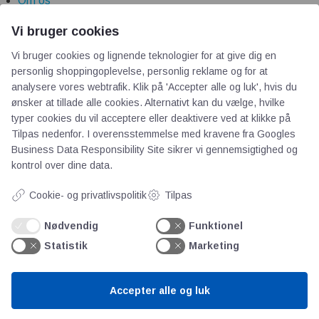
Om os
Priser
Vi bruger cookies
Kontakt
Vi bruger cookies og lignende teknologier for at give dig en
Persondata
personlig shoppingoplevelse, personlig reklame og for at
analysere vores webtrafik. Klik på 'Accepter alle og luk', hvis du
Videncentre
ønsker at tillade alle cookies. Alternativt kan du vælge, hvilke
typer cookies du vil acceptere eller deaktivere ved at klikke på
Tilpas nedenfor. I overensstemmelse med kravene fra
Googles
Teknologisk Institut
Business Data Responsibility Site
sikrer vi gennemsigtighed og
Bitva
kontrol over dine data.
Videncentre
Cookie- og privatlivspolitik
Tilpas
Litteratur
Forkortelser
Nødvendig
Funktionel
Ståbi
Statistik
Marketing
Værd at besøge
Accepter alle og luk