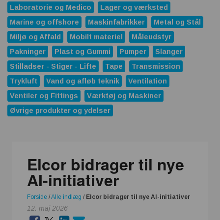
Laboratorie og Medico
Lager og værksted
Marine og offshore
Maskinfabrikker
Metal og Stål
Miljø og Affald
Mobilt materiel
Måleudstyr
Pakninger
Plast og Gummi
Pumper
Slanger
Stilladser - Stiger - Lifte
Tape
Transmission
Trykluft
Vand og afløb teknik
Ventilation
Ventiler og Fittings
Værktøj og Maskiner
Øvrige produkter og ydelser
Elcor bidrager til nye
AI-initiativer
Forside
/
Alle indlæg
/
Elcor bidrager til nye AI-initiativer
12. maj 2026