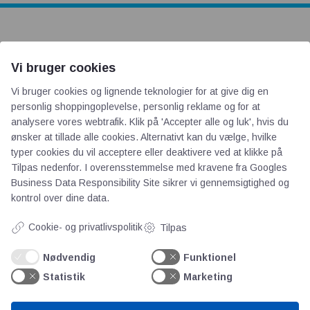
AOT
Vi bruger cookies
Om os
Vi bruger cookies og lignende teknologier for at give dig en
Priser
personlig shoppingoplevelse, personlig reklame og for at
analysere vores webtrafik. Klik på 'Accepter alle og luk', hvis du
Kontakt
ønsker at tillade alle cookies. Alternativt kan du vælge, hvilke
Persondata
typer cookies du vil acceptere eller deaktivere ved at klikke på
Tilpas nedenfor. I overensstemmelse med kravene fra
Googles
Business Data Responsibility Site
sikrer vi gennemsigtighed og
Videncentre
kontrol over dine data.
Teknologisk Institut
Cookie- og privatlivspolitik
Tilpas
Bitva
Nødvendig
Funktionel
Videncentre
Statistik
Marketing
Litteratur
Forkortelser