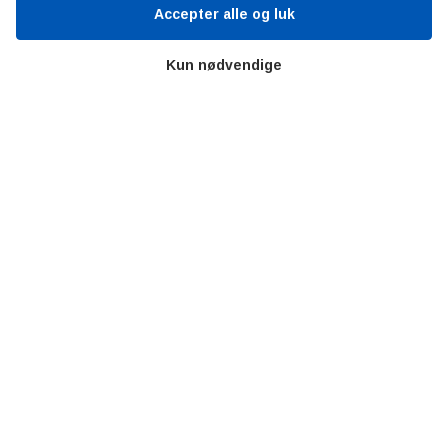
Ståbi
Accepter alle og luk
Kun nødvendige
Værd at besøge
Alltomteknikindustrin
Altombyen
Altomhjemmet
Lidt af hvert…
Omregn enheder – udvalgte måleenheder
Ingeniørens Indkøbsbog
Erhvervsvittigheder
Sjove video-klip fra arbejdet