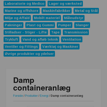
Laboratorie og Medico
Lager og værksted
Marine og offshore
Maskinfabrikker
Metal og Stål
Miljø og Affald
Mobilt materiel
Måleudstyr
Pakninger
Plast og Gummi
Pumper
Slanger
Stilladser - Stiger - Lifte
Tape
Transmission
Trykluft
Vand og afløb teknik
Ventilation
Ventiler og Fittings
Værktøj og Maskiner
Øvrige produkter og ydelser
Damp
containeranlæg
Forside
/
Produkter
/
Energi
/
Damp containeranlæg