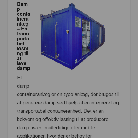
Dam
p
conta
inera
nlæg
– En
trans
porta
bel
løsni
ng til
at
lave
damp
Et
damp
containeranlæg er en type anlæg, der bruges til
at generere damp ved hjælp af en integreret og
transportabel containerenhed. Det er en
bekvem og effektiv løsning til at producere
damp, især i midlertidige eller mobile
applikationer, hvor der er behov for