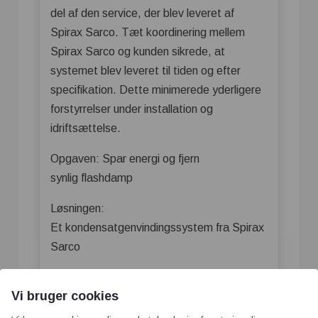
del af den service, der blev leveret af
Spirax Sarco. Tæt koordinering mellem
Spirax Sarco og kunden sikrede, at
systemet blev leveret til tiden og efter
specifikation. Dette minimerede yderligere
forstyrrelser under installation og
idriftsættelse.
Opgaven: Spar energi og fjern
synlig flashdamp
Løsningen:
Et kondensatgenvindingssystem fra Spirax
Sarco
Resultatet: Energibesparelser på 20 % og
Vi bruger cookies
en reduktion af synlig flashdamp