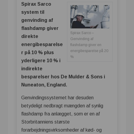
Spirax Sarco
system til
genvinding af
flashdamp giver
Spirax Sarco –
direkte
Genvinding af
energibesparelse
flashdamp giver en
energibesparelse på 20
r på 10 % plus
%
yderligere 10 % i
indirekte
besparelser hos De Mulder & Sons i
Nuneaton, England.
Genvindingssystemet har desuden
betydeligt nedbragt mængden af synlig
flashdamp fra anlægget, som er en af
Storbritanniens største
forarbejdningsvirksomheder af kød- og