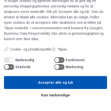
Vi bruger cookies og lignende teknologier for at give dig en
Vil du høre mere om hvordan vi kan hjælpe
personlig shoppingoplevelse, personlig reklame og for at
dig med at opnå
analysere vores webtrafik. Klik på 'Accepter alle og luk', hvis du
energibesparelser? Kontakt os.
ønsker at tillade alle cookies. Alternativt kan du vælge, hvilke
typer cookies du vil acceptere eller deaktivere ved at klikke på
Tilpas nedenfor. I overensstemmelse med kravene fra
Googles
Business Data Responsibility Site
sikrer vi gennemsigtighed og
kontrol over dine data.
Cookie- og privatlivspolitik
Tilpas
Nødvendig
Funktionel
Statistik
Marketing
Accepter alle og luk
Kun nødvendige
AOT