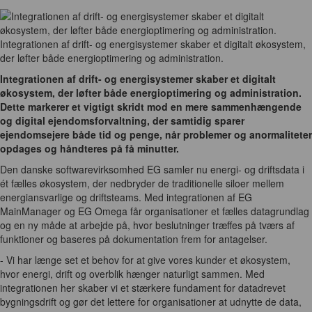
Integrationen af drift- og energisystemer skaber et digitalt økosystem,
der løfter både energioptimering og administration.
Integrationen af drift- og energisystemer skaber et digitalt
økosystem, der løfter både energioptimering og administration.
Dette markerer et vigtigt skridt mod en mere sammenhængende
og digital ejendomsforvaltning, der samtidig sparer
ejendomsejere både tid og penge, når problemer og anormaliteter
opdages og håndteres på få minutter.
Den danske softwarevirksomhed EG samler nu energi- og driftsdata i
ét fælles økosystem, der nedbryder de traditionelle siloer mellem
energiansvarlige og driftsteams. Med integrationen af EG
MainManager og EG Omega får organisationer et fælles datagrundlag
og en ny måde at arbejde på, hvor beslutninger træffes på tværs af
funktioner og baseres på dokumentation frem for antagelser.
- Vi har længe set et behov for at give vores kunder et økosystem,
hvor energi, drift og overblik hænger naturligt sammen. Med
integrationen her skaber vi et stærkere fundament for datadrevet
bygningsdrift og gør det lettere for organisationer at udnytte de data,