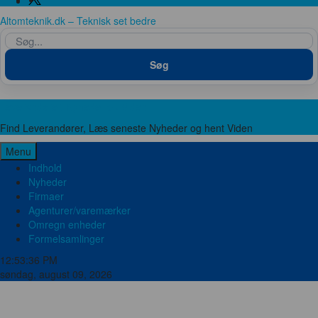
Twitter
Altomteknik.dk – Teknisk set bedre
Søg
Søg
Leverandører, Nyheder og Viden
Find Leverandører, Læs seneste Nyheder og hent Viden
Menu
Indhold
Nyheder
Firmaer
Agenturer/varemærker
Omregn enheder
Formelsamlinger
12:53:37 PM
søndag, august 09, 2026
Brand og sikkerhed
Bygge teknik
El og Elektronik
Emballage
Energi
Food Pharma
Hydraulik og Pneumatik
Ingeniører
Kemi
Laboratorie og Medico
Lager og værksted
Marine og offshore
Maskinfabrikker