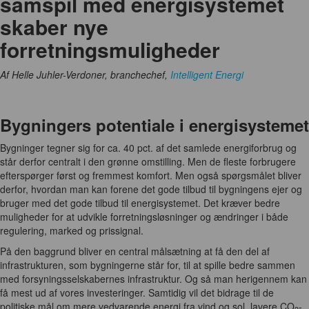
samspil med energisystemet
skaber nye
forretningsmuligheder
Af Helle Juhler-Verdoner, branchechef,
Intelligent Energi
Bygningers potentiale i energisystemet
Bygninger tegner sig for ca. 40 pct. af det samlede energiforbrug og
står derfor centralt i den grønne omstilling. Men de fleste forbrugere
efterspørger først og fremmest komfort. Men også spørgsmålet bliver
derfor, hvordan man kan forene det gode tilbud til bygningens ejer og
bruger med det gode tilbud til energisystemet. Det kræver bedre
muligheder for at udvikle forretningsløsninger og ændringer i både
regulering, marked og prissignal.
På den baggrund bliver en central målsætning at få den del af
infrastrukturen, som bygningerne står for, til at spille bedre sammen
med forsyningsselskabernes infrastruktur. Og så man herigennem kan
få mest ud af vores investeringer. Samtidig vil det bidrage til de
politiske mål om mere vedvarende energi fra vind og sol, lavere CO
-