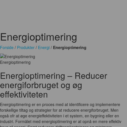
Metal og Stål
Miljø og Affald
Mobilt materiel
Måleudstyr
Pakninger
Plast og Gummi
Pumper
Slanger
Stilladser - Stiger - Lifte
Tape
Transmission
Trykluft
Vand og afløb teknik
Ventilation
Ventiler og Fittings
Værktøj og Maskiner
Øvrige produkter og ydelser
Energioptimering
Forside
/
Produkter
/
Energi
/
Energioptimering
Energioptimering
Energioptimering – Reducer
energiforbruget og øg
effektiviteten
Energioptimering er en proces med at identificere og implementere
forskellige tiltag og strategier for at reducere energiforbruget. Men
også ofr at øge energieffektiviteten i et system, en bygning eller en
industri. Formålet med energioptimering er at opnå en mere effektiv