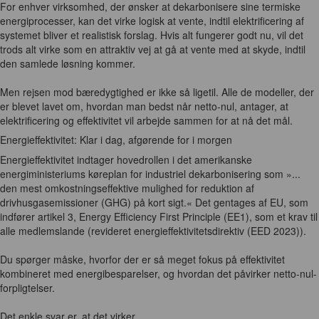
For enhver virksomhed, der ønsker at dekarbonisere sine termiske
energiprocesser, kan det virke logisk at vente, indtil elektrificering af
systemet bliver et realistisk forslag. Hvis alt fungerer godt nu, vil det
trods alt virke som en attraktiv vej at gå at vente med at skyde, indtil
den samlede løsning kommer.
Men rejsen mod bæredygtighed er ikke så ligetil. Alle de modeller, der
er blevet lavet om, hvordan man bedst når netto-nul, antager, at
elektrificering og effektivitet vil arbejde sammen for at nå det mål.
Energieffektivitet: Klar i dag, afgørende for i morgen
Energieffektivitet indtager hovedrollen i det amerikanske
energiministeriums køreplan for industriel dekarbonisering som »...
den mest omkostningseffektive mulighed for reduktion af
drivhusgasemissioner (GHG) på kort sigt.« Det gentages af EU, som
indfører artikel 3, Energy Efficiency First Principle (EE1), som et krav til
alle medlemslande (revideret energieffektivitetsdirektiv (EED 2023)).
Du spørger måske, hvorfor der er så meget fokus på effektivitet
kombineret med energibesparelser, og hvordan det påvirker netto-nul-
forpligtelser.
Det enkle svar er, at det virker.