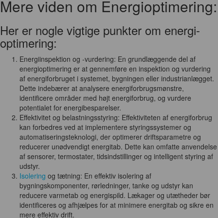
Mere viden om Energioptimering:
Her er nogle vigtige punkter om energi-
optimering:
Energiinspektion og -vurdering: En grundlæggende del af
energioptimering er at gennemføre en inspektion og vurdering
af energiforbruget i systemet, bygningen eller industrianlægget.
Dette indebærer at analysere energiforbrugsmønstre,
identificere områder med højt energiforbrug, og vurdere
potentialet for energibesparelser.
Effektivitet og belastningsstyring: Effektiviteten af energiforbrug
kan forbedres ved at implementere styringssystemer og
automatiseringsteknologi, der optimerer driftsparametre og
reducerer unødvendigt energitab. Dette kan omfatte anvendelse
af sensorer, termostater, tidsindstillinger og intelligent styring af
udstyr.
Isolering
og tætning: En effektiv isolering af
bygningskomponenter, rørledninger, tanke og udstyr kan
reducere varmetab og energispild. Lækager og utætheder bør
identificeres og afhjælpes for at minimere energitab og sikre en
mere effektiv drift.