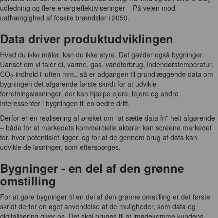
2
udledning og flere energieffektiviseringer – På vejen mod
uafhængighed af fossile brændsler i 2050.
Data driver produktudviklingen
Hvad du ikke måler, kan du ikke styre. Det gælder også bygninger.
Uanset om vi taler el, varme, gas, vandforbrug, indendørstemperatur,
CO
-indhold i luften mm., så er adgangen til grundlæggende data om
2
bygningen det afgørende første skridt for at udvikle
forretningsløsninger, der kan hjælpe ejere, lejere og andre
interessenter i bygningen til en bedre drift.
Derfor er en realisering af ønsket om ”at sætte data fri” helt afgørende
– både for at markedets kommercielle aktører kan screene markedet
for, hvor potentialet ligger, og for at de gennem brug af data kan
udvikle de løsninger, som efterspørges.
Bygninger - en del af den grønne
omstilling
For at gøre bygninger til en del af den grønne omstilling er det første
skridt derfor en øget anvendelse af de muligheder, som data og
digitalisering giver os. Det skal bruges til at imødekomme kundens