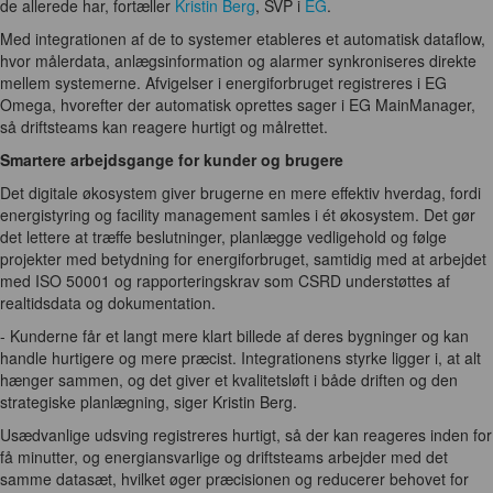
de allerede har, fortæller
Kristin Berg
, SVP i
EG
.
Med integrationen af de to systemer etableres et automatisk dataflow,
hvor målerdata, anlægsinformation og alarmer synkroniseres direkte
mellem systemerne. Afvigelser i energiforbruget registreres i EG
Omega, hvorefter der automatisk oprettes sager i EG MainManager,
så driftsteams kan reagere hurtigt og målrettet.
Smartere arbejdsgange for kunder og brugere
Det digitale økosystem giver brugerne en mere effektiv hverdag, fordi
energistyring og facility management samles i ét økosystem. Det gør
det lettere at træffe beslutninger, planlægge vedligehold og følge
projekter med betydning for energiforbruget, samtidig med at arbejdet
med ISO 50001 og rapporteringskrav som CSRD understøttes af
realtidsdata og dokumentation.
- Kunderne får et langt mere klart billede af deres bygninger og kan
handle hurtigere og mere præcist. Integrationens styrke ligger i, at alt
hænger sammen, og det giver et kvalitetsløft i både driften og den
strategiske planlægning, siger Kristin Berg.
Usædvanlige udsving registreres hurtigt, så der kan reageres inden for
få minutter, og energiansvarlige og driftsteams arbejder med det
samme datasæt, hvilket øger præcisionen og reducerer behovet for