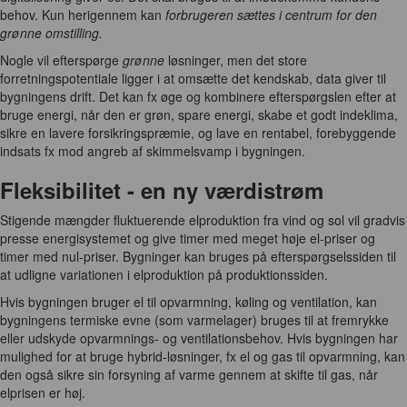
behov. Kun herigennem kan
forbrugeren sættes i centrum for den
grønne omstilling.
Nogle vil efterspørge
grønne
løsninger, men det store
forretningspotentiale ligger i at omsætte det kendskab, data giver til
bygningens drift. Det kan fx øge og kombinere efterspørgslen efter at
bruge energi, når den er grøn, spare energi, skabe et godt indeklima,
sikre en lavere forsikringspræmie, og lave en rentabel, forebyggende
indsats fx mod angreb af skimmelsvamp i bygningen.
Fleksibilitet - en ny værdistrøm
Stigende mængder fluktuerende elproduktion fra vind og sol vil gradvis
presse energisystemet og give timer med meget høje el-priser og
timer med nul-priser. Bygninger kan bruges på efterspørgselssiden til
at udligne variationen i elproduktion på produktionssiden.
Hvis bygningen bruger el til opvarmning, køling og ventilation, kan
bygningens termiske evne (som varmelager) bruges til at fremrykke
eller udskyde opvarmnings- og ventilationsbehov. Hvis bygningen har
mulighed for at bruge hybrid-løsninger, fx el og gas til opvarmning, kan
den også sikre sin forsyning af varme gennem at skifte til gas, når
elprisen er høj.