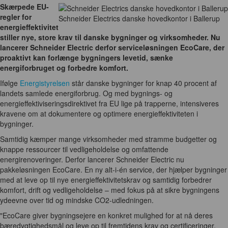
Skærpede EU-
regler for
Schneider Electrics danske hovedkontor i Ballerup
energieffektivitet
stiller nye, store krav til danske bygninger og virksomheder. Nu
lancerer Schneider Electric derfor serviceløsningen EcoCare, der
proaktivt kan forlænge bygningers levetid, sænke
energiforbruget og forbedre komfort.
Ifølge
Energistyrelsen
står danske bygninger for knap 40 procent af
landets samlede energiforbrug. Og med bygnings- og
energieffektiviseringsdirektivet fra EU lige på trapperne, intensiveres
kravene om at dokumentere og optimere energieffektiviteten i
bygninger.
Samtidig kæmper mange virksomheder med stramme budgetter og
knappe ressourcer til vedligeholdelse og omfattende
energirenoveringer. Derfor lancerer Schneider Electric nu
pakkeløsningen EcoCare. En ny alt-i-én service, der hjælper bygninger
med at leve op til nye energieffektivitetskrav og samtidig forbedrer
komfort, drift og vedligeholdelse – med fokus på at sikre bygningens
ydeevne over tid og mindske CO2-udledningen.
"EcoCare giver bygningsejere en konkret mulighed for at nå deres
bæredygtighedsmål og leve op til fremtidens krav og certificeringer.