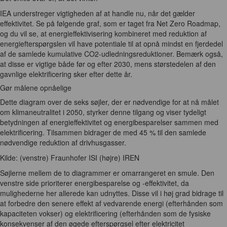
IEA understreger vigtigheden af at handle nu, når det gælder
effektivitet. Se på følgende graf, som er taget fra Net Zero Roadmap,
og du vil se, at energieffektivisering kombineret med reduktion af
energiefterspørgslen vil have potentiale til at opnå mindst en fjerdedel
af de samlede kumulative CO2-udledningsreduktioner. Bemærk også,
at disse er vigtige både før og efter 2030, mens størstedelen af den
gavnlige elektrificering sker efter dette år.
Gør målene opnåelige
Dette diagram over de seks søjler, der er nødvendige for at nå målet
om klimaneutralitet i 2050, styrker denne tilgang og viser tydeligt
betydningen af energieffektivitet og energibesparelser sammen med
elektrificering. Tilsammen bidrager de med 45 % til den samlede
nødvendige reduktion af drivhusgasser.
Kilde: (venstre) Fraunhofer ISI (højre) IREN
Søjlerne mellem de to diagrammer er omarrangeret en smule. Den
venstre side prioriterer energibesparelse og -effektivitet, da
mulighederne her allerede kan udnyttes. Disse vil i høj grad bidrage til
at forbedre den senere effekt af vedvarende energi (efterhånden som
kapaciteten vokser) og elektrificering (efterhånden som de fysiske
konsekvenser af den øgede efterspørgsel efter elektricitet