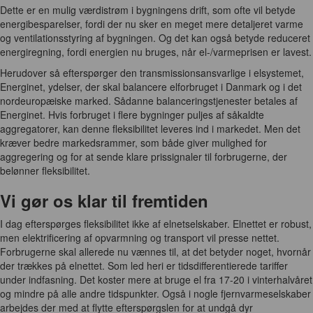
Dette er en mulig værdistrøm i bygningens drift, som ofte vil betyde
energibesparelser, fordi der nu sker en meget mere detaljeret varme
og ventilationsstyring af bygningen. Og det kan også betyde reduceret
energiregning, fordi energien nu bruges, når el-/varmeprisen er lavest.
Herudover så efterspørger den transmissionsansvarlige i elsystemet,
Energinet, ydelser, der skal balancere elforbruget i Danmark og i det
nordeuropæiske marked. Sådanne balanceringstjenester betales af
Energinet. Hvis forbruget i flere bygninger puljes af såkaldte
aggregatorer, kan denne fleksibilitet leveres ind i markedet. Men det
kræver bedre markedsrammer, som både giver mulighed for
aggregering og for at sende klare prissignaler til forbrugerne, der
belønner fleksibilitet.
Vi gør os klar til fremtiden
I dag efterspørges fleksibilitet ikke af elnetselskaber. Elnettet er robust,
men elektrificering af opvarmning og transport vil presse nettet.
Forbrugerne skal allerede nu vænnes til, at det betyder noget, hvornår
der trækkes på elnettet. Som led heri er tidsdifferentierede tariffer
under indfasning. Det koster mere at bruge el fra 17-20 i vinterhalvåret
og mindre på alle andre tidspunkter. Også i nogle fjernvarmeselskaber
arbejdes der med at flytte efterspørgslen for at undgå dyr