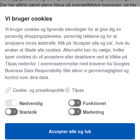
Der har aldrig været større fokus på energieffektive bygninger, og her
er EcoCare et praktisk svar på et stigende behov," siger
Jan Bülow
,
Service Development Manager hos Schneider Electric.
Vi bruger cookies
Fra reaktiv til proaktiv vedligeholdelse
Vi bruger cookies og lignende teknologier for at give dig en
personlig shoppingoplevelse, personlig reklame og for at
EcoCare markerer et markant skifte væk fra traditionel, reaktiv
bygningsdrift og vedligeholdelse til en proaktiv og datadrevet tilgang,
analysere vores webtrafik. Klik på 'Accepter alle og luk', hvis du
baseret på løbende overvågning, kunstig intelligens og
ønsker at tillade alle cookies. Alternativt kan du vælge, hvilke
ekspertrådgivning. Servicen kan implementeres på tværs af brancher
typer cookies du vil acceptere eller deaktivere ved at klikke på
– fra hospitaler og hoteller til datacentre og produktionsvirksomheder –
Tilpas nedenfor. I overensstemmelse med kravene fra
Googles
og baserer sig på Schneider Electrics IoT-platform og EcoStruxure-
Business Data Responsibility Site
sikrer vi gennemsigtighed og
software.
kontrol over dine data.
I stedet for først at opdage og løse problemerne, når de opstår, tager
EcoCare-softwaren udgangspunkt i tilstandsbaseret vedligeholdelse.
Cookie- og privatlivspolitik
Tilpas
Det betyder, at bygningens drift konstant overvåges, mens softwaren
forudsiger og identificerer uregelmæssigheder, før de udvikler sig til
Nødvendig
Funktionel
potentielle dyre renoveringer.
Statistik
Marketing
Ligeledes bryder EcoCare med den traditionelle praksis, hvor man kun
inspicerer bygningen én gang årligt, og tilbyder i stedet regelmæssige
fysiske gennemgange af Schneider Electrics eksperter, der analyserer
Accepter alle og luk
og løser udfordringer i bygningens drift, energiforbrug og indeklima.