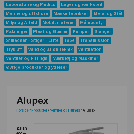
Laboratorie og Medico
Lager og værksted
Marine og offshore
Maskinfabrikker
Metal og Stål
Miljø og Affald
Mobilt materiel
Måleudstyr
Pakninger
Plast og Gummi
Pumper
Slanger
Stilladser - Stiger - Lifte
Tape
Transmission
Trykluft
Vand og afløb teknik
Ventilation
Ventiler og Fittings
Værktøj og Maskiner
Øvrige produkter og ydelser
Alupex
Forside
/
Produkter
/
Ventiler og Fittings
/
Alupex
Alup
ex –