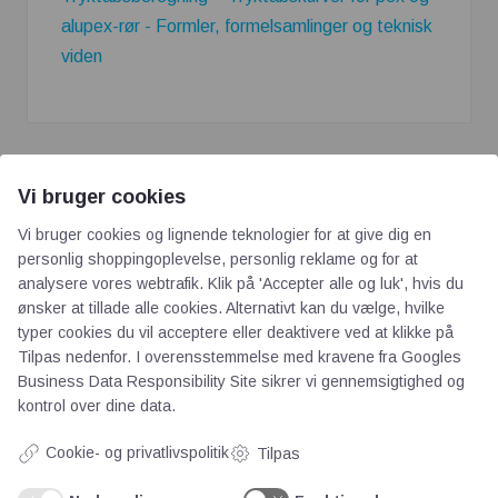
alupex-rør - Formler, formelsamlinger og teknisk
viden
Vi bruger cookies
Vi bruger cookies og lignende teknologier for at give dig en
personlig shoppingoplevelse, personlig reklame og for at
analysere vores webtrafik. Klik på 'Accepter alle og luk', hvis du
ønsker at tillade alle cookies. Alternativt kan du vælge, hvilke
AOT
typer cookies du vil acceptere eller deaktivere ved at klikke på
Tilpas nedenfor. I overensstemmelse med kravene fra
Googles
Om os
Business Data Responsibility Site
sikrer vi gennemsigtighed og
Priser
kontrol over dine data.
Kontakt
Cookie- og privatlivspolitik
Tilpas
Persondata