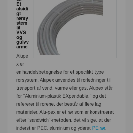
Et
alsidi
gt
rørsy
stem
til
VVS
og
gulvv
arme
Alupe
x er
en handelsbetegnelse for et specifikt type
rørsystem. Alupex anvendes til rørledninger til
transport af vand, varme eller gas. Alupex står
for “Aluminium-plastik EXpandable,” og det
refererer til rørene, der består af flere lag
materialer. Alu-pex er et rør som er konstrueret
efter “sandwich”-metoden, det vil sige, at der
inderst er PEC, aluminium og yderst
PE rør
.