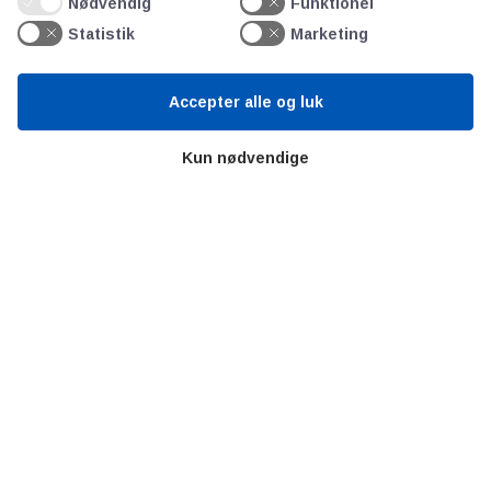
Nødvendig
Funktionel
Videncentre
Statistik
Marketing
Teknologisk Institut
Accepter alle og luk
Bitva
Videncentre
Kun nødvendige
Litteratur
Forkortelser
Ståbi
Værd at besøge
Alltomteknikindustrin
Altombyen
Altomhjemmet