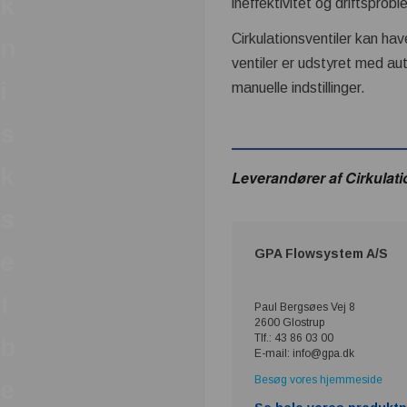
k
ineffektivitet og driftsprobl
Cirkulationsventiler kan ha
n
ventiler er udstyret med au
i
manuelle indstillinger.
s
k
Leverandører af Cirkulati
s
GPA Flowsystem A/S
e
t
Paul Bergsøes Vej 8
2600 Glostrup
Tlf.: 43 86 03 00
b
E-mail: info@gpa.dk
Besøg vores hjemmeside
e