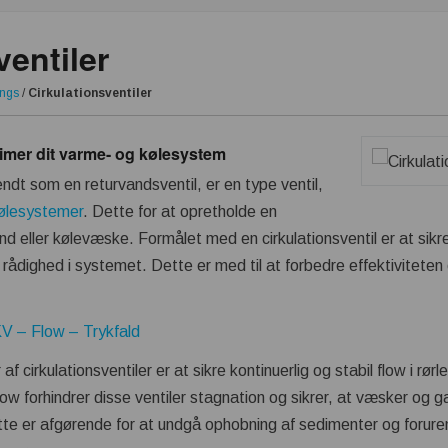
ventiler
ings
/
Cirkulationsventiler
timer dit varme- og kølesystem
endt som en returvandsventil, er en type ventil,
ølesystemer
. Dette for at opretholde en
and eller kølevæske. Formålet med en cirkulationsventil er at sikre
 rådighed i systemet. Dette er med til at forbedre effektivitete
KV – Flow – Trykfald
af cirkulationsventiler er at sikre kontinuerlig og stabil flow i rø
ow forhindrer disse ventiler stagnation og sikrer, at væsker og g
e er afgørende for at undgå ophobning af sedimenter og forureni