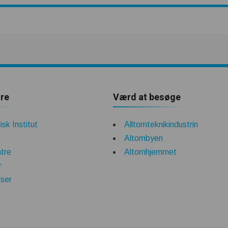
re
Værd at besøge
sk Institut
Alltomteknikindustrin
Altombyen
tre
Altomhjemmet
r
lser