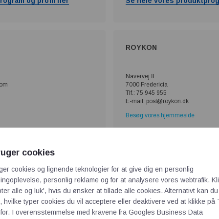
rogram og profil her
Se hele vores produktprog
ROYKON
Navervej 8
com
7000 Fredericia
Tlf.: 75 945 955
E-mail: post@roykon.dk
Besøg vores hjemmeside
rogram og profil her
Se hele vores produktprog
ruger cookies
ger cookies og lignende teknologier for at give dig en personlig
sventiler:
ngoplevelse, personlig reklame og for at analysere vores webtrafik. Kl
ter alle og luk', hvis du ønsker at tillade alle cookies. Alternativt kan du
 fremstillet af holdbare materialer som rustfrit stål, messing og P
 hvilke typer cookies du vil acceptere eller deaktivere ved at klikke på 
korrosion og slid. Dette er vigtigt i industrielle miljøer, hvor ve
for. I overensstemmelse med kravene fra
Googles Business Data