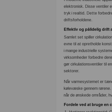
elektronisk. Disse ventiler 
tryk i realtid. Dette forbed
driftsforholdene.
Effektiv og pålidelig drift
Samlet set spiller cirkulation
evne til at opretholde kons
i mange industrielle systeme
virksomheder forbedre deres
gør cirkulationsventiler til 
sektorer.
Når varmesystemet er tændt
kølevæske gennem rørene. Ve
når de ønskede områder, hvi
Fordele ved at bruge en c