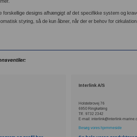
emer.
ve forskellige designs afhængigt af det specifikke system og krav
tomatisk styring, så de kun åbner, når der er behov for cirkulati
onsventiler:
Interlink A/S
Holstebrovej 76
6950 Ringkøbing
Tlf.: 9732 2342
E-mail: interlink@interlink-marine
Besøg vores hjemmeside