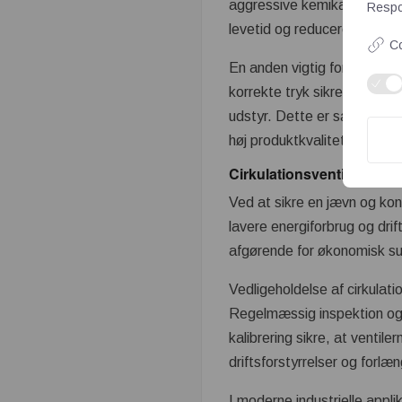
aggressive kemikalier, høje
Respon
levetid og reducerer behove
Co
En anden vigtig fordel ved c
korrekte tryk sikrer ventile
udstyr. Dette er særligt vig
høj produktkvalitet.
Cirkulationsventiler bidrag
Ved at sikre en jævn og kon
lavere energiforbrug og drift
afgørende for økonomisk s
Vedligeholdelse af cirkulati
Regelmæssig inspektion og r
kalibrering sikre, at ventil
driftsforstyrrelser og forlæn
I moderne industrielle appl