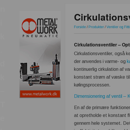
n
Cirkulations
i
Forside
/
Produkter
/
Ventiler og Fitt
k
Cirkulationsventiler – Op
.
Cirkulationsventiler, også k
der anvendes i varme- og
k
d
kontinuerlig cirkulation af v
k
konstant strøm af væske til
kølingsprocessen.
–
Dimensionering af ventil – 
T
En af de primære funktioner 
at opretholde et konstant fl
e
gennem hele systemet. Dett