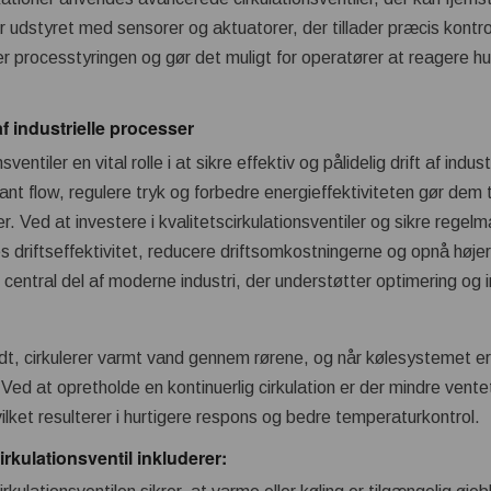
er udstyret med sensorer og aktuatorer, der tillader præcis kontro
rer processtyringen og gør det muligt for operatører at reagere hu
 af industrielle processer
sventiler en vital rolle i at sikre effektiv og pålidelig drift af indu
tant flow, regulere tryk og forbedre energieffektiviteten gør dem
r. Ved at investere i kvalitetscirkulationsventiler og sikre rege
 driftseffektivitet, reducere driftsomkostningerne og opnå høje
en central del af moderne industri, der understøtter optimering og i
, cirkulerer varmt vand gennem rørene, og når kølesystemet er 
d at opretholde en kontinuerlig cirkulation er der mindre venteti
lket resulterer i hurtigere respons og bedre temperaturkontrol.
irkulationsventil inkluderer: