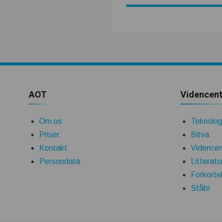
AOT
Videncent
Om os
Teknologi
Priser
Bitva
Kontakt
Videncen
Persondata
Litteratu
Forkorte
Ståbi