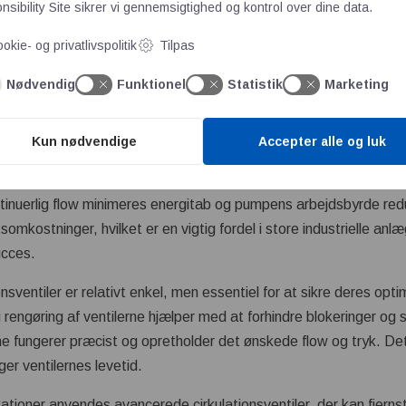
 tryk og ekstreme temperaturer. Holdbarheden af disse materiale
sibility Site
sikrer vi gennemsigtighed og kontrol over dine data.
t for hyppige udskiftninger og reparationer.
okie- og privatlivspolitik
Tilpas
irkulationsventiler er deres evne til at regulere trykket i system
Nødvendig
Funktionel
Statistik
Marketing
rne, at systemet fungerer optimalt og forhindrer overtryk, der ka
tigt i processer, hvor præcis trykregulering er nødvendig for at 
Kun nødvendige
Accepter alle og luk
er også til energieffektivitet i industrielle processer
tinuerlig flow minimeres energitab og pumpens arbejdsbyrde redu
somkostninger, hvilket er en vigtig fordel i store industrielle anlæ
ucces.
onsventiler er relativt enkel, men essentiel for at sikre deres op
engøring af ventilerne hjælper med at forhindre blokeringer og 
erne fungerer præcist og opretholder det ønskede flow og tryk. Det
ger ventilernes levetid.
ikationer anvendes avancerede cirkulationsventiler, der kan fjer