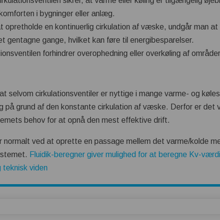
rkulationsventilen sikrer, at varme eller køling er tilgængelig øjebl
komforten i bygninger eller anlæg.
 opretholde en kontinuerlig cirkulation af væske, undgår man at
t gentagne gange, hvilket kan føre til energibesparelser.
tionsventilen forhindrer overophedning eller overkøling af område
at selvom cirkulationsventiler er nyttige i mange varme- og køl
g på grund af den konstante cirkulation af væske. Derfor er det v
temets behov for at opnå den mest effektive drift.
er normalt ved at oprette en passage mellem det varme/kolde me
ystemet.
Fluidik-beregner giver mulighed for at beregne Kv-værdie
 teknisk viden