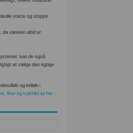
ikkeligt, hvilket reducerer
 skulle starte og stoppe
r, da væsken altid er
esystemer, kan de også
igtigt at vælge den rigtige
dieudløb og indløb i
r, flow og trykfald se her -