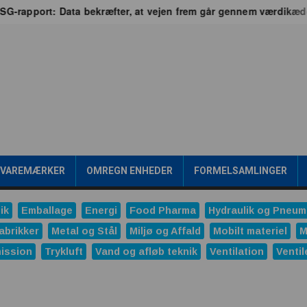
apport: Data bekræfter, at vejen frem går gennem værdikæden
/VAREMÆRKER
OMREGN ENHEDER
FORMELSAMLINGER
ik
Emballage
Energi
Food Pharma
Hydraulik og Pneum
abrikker
Metal og Stål
Miljø og Affald
Mobilt materiel
M
ission
Trykluft
Vand og afløb teknik
Ventilation
Ventil