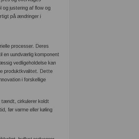
l og justering af flow og
rtigt på ændringer i
strielle processer. Deres
 til en uundværlig komponent
lmæssig vedligeholdelse kan
re produktkvalitet. Dette
nnovation i forskellige
tændt, cirkulerer koldt
d, før varme eller køling