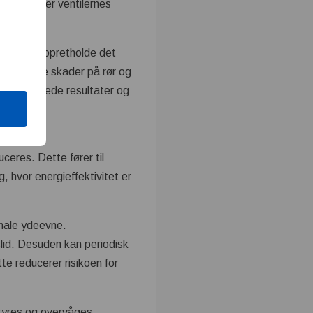
r forlænger ventilernes
et. Ved at opretholde det
n forårsage skader på rør og
opnå ensartede resultater og
ceres. Dette fører til
g, hvor energieffektivitet er
timale ydeevne.
slid. Desuden kan periodisk
te reducerer risikoen for
nstyres og overvåges