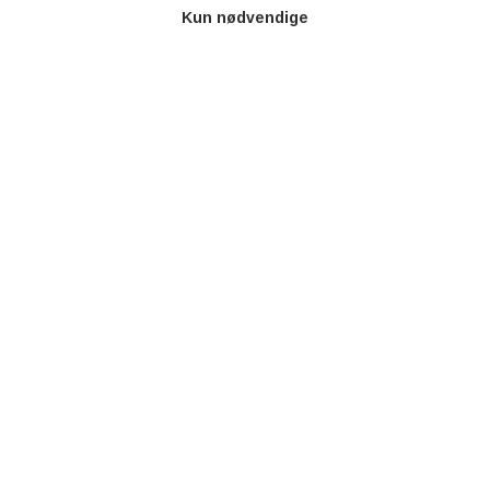
Kun nødvendige
AOT
Om os
Priser
Kontakt
Persondata