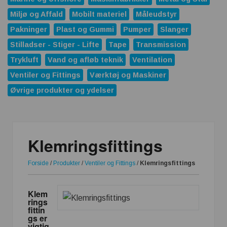
Miljø og Affald
Mobilt materiel
Måleudstyr
Pakninger
Plast og Gummi
Pumper
Slanger
Stilladser - Stiger - Lifte
Tape
Transmission
Trykluft
Vand og afløb teknik
Ventilation
Ventiler og Fittings
Værktøj og Maskiner
Øvrige produkter og ydelser
Klemringsfittings
Forside
/
Produkter
/
Ventiler og Fittings
/
Klemringsfittings
Klem
rings
fittin
gs er
vigtig