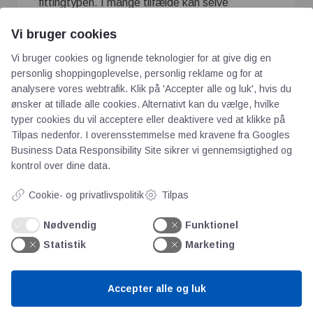
fittingtypen. I mange tilfælde kan selve
fittingshuset genanvendes, mens klemringen bør
Vi bruger cookies
udskiftes for at sikre optimal tæthed.
Vi bruger cookies og lignende teknologier for at give dig en
Kan klemringsfittings anvendes ved højt
personlig shoppingoplevelse, personlig reklame og for at
tryk?
analysere vores webtrafik. Klik på 'Accepter alle og luk', hvis du
Ja. Mange industrielle klemringsfittings er
ønsker at tillade alle cookies. Alternativt kan du vælge, hvilke
udviklet til højtryksapplikationer, men
typer cookies du vil acceptere eller deaktivere ved at klikke på
Tilpas nedenfor. I overensstemmelse med kravene fra
Googles
trykgrænsen afhænger af materialevalg,
Business Data Responsibility Site
sikrer vi gennemsigtighed og
dimension og producentens specifikationer.
kontrol over dine data.
Hvorfor er korrekt montering vigtig?
Cookie- og privatlivspolitik
Tilpas
Korrekt montering sikrer, at klemringen
deformeres korrekt omkring røret og danner en
Nødvendig
Funktionel
tæt forbindelse. Fejlmontering eller
Statistik
Marketing
overspænding kan medføre lækager,
beskadigelse af røret og reduceret levetid.
Accepter alle og luk