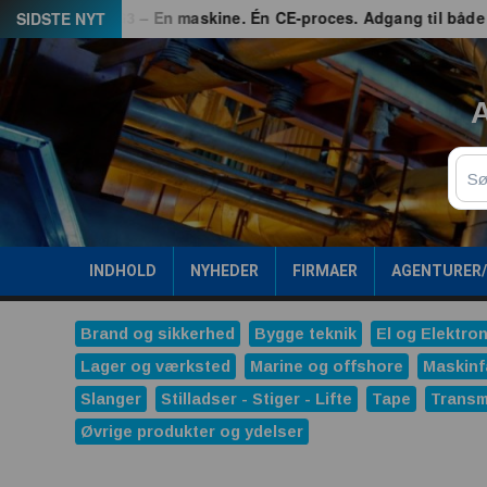
Spring
erhed
G3 – En maskine. Én CE-proces. Adgang til både EU o
SIDSTE NYT
til
indhold
A
Sø
INDHOLD
NYHEDER
FIRMAER
AGENTURER
Brand og sikkerhed
Bygge teknik
El og Elektron
Lager og værksted
Marine og offshore
Maskinf
Slanger
Stilladser - Stiger - Lifte
Tape
Transm
Øvrige produkter og ydelser