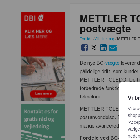
METTLER TOL
postvægte
Forside
/
Alle indlæg
/
METTLER TO
De nye BC-
vægte
leverer 
pålidelige drift, som kunder
METTLER TOLEDO. De til
forbedrede funktioner takk
teknologi.
Vi b
Vi bru
METTLER TOLEDO lancer
shoppi
postanvendelse. De nye BC
'Accep
mange avancerede funktioner, 
vælge,
neden
Fordele ved BC-
vægte
i