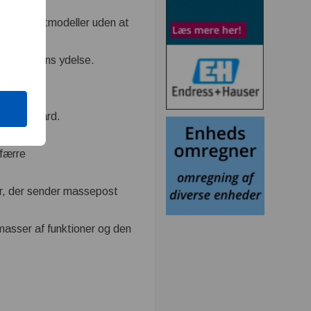
eriske vægtmodeller uden at
edre vægtens ydelse.
som standard.
færre
er, der sender massepost
masser af funktioner og den