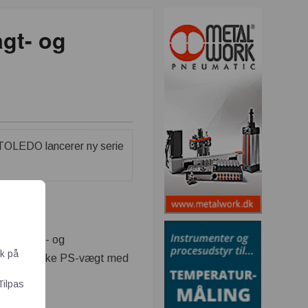
gt- og
 for fragt- og
ik på
 legendariske PS-vægt med
Tilpas