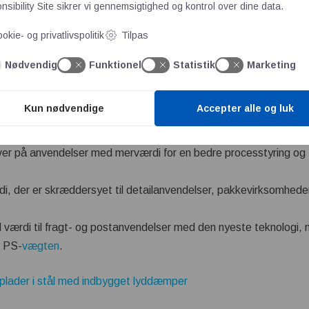
sibility Site
sikrer vi gennemsigtighed og kontrol over dine data.
ære opstartsvejledningen, som sikrer nem konfiguration med gen
okie- og privatlivspolitik
Tilpas
ekniker eller for
kalibrering
.
det nemt at bruge de mange tilgængelige muligheder for at forb
Nødvendig
Funktionel
Statistik
Marketing
t valg af flere sprog og forskellige globale godkendelser.
er mulighed for brugerdefinerede indstillinger.
Kun nødvendige
Accepter alle og luk
heder, herunder seriel, USB, virtuel seriel og tastaturscanner 
gfri Ethernet og Bluetooth-funktionalitet.
r på anvendelser med merværdi for en bedre processtyring og 
di, der er skræddersyet til detailanvendelser, pakkevirksomhed
værdi til fragt- og postanvendelser med den nyeste teknologi, 
m PS-
vægten
.
plader i stål med indbygget lyddæmper