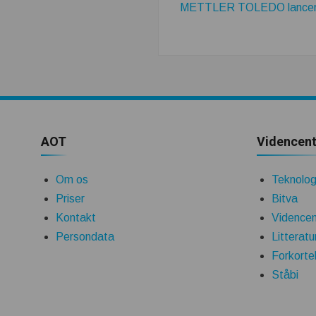
METTLER TOLEDO lancerer n
AOT
Videncent
Om os
Teknologi
Priser
Bitva
Kontakt
Videncen
Persondata
Litteratu
Forkorte
Ståbi