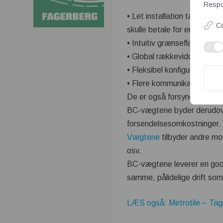
Respon
• Let installation takket v
Co
skulle betale for en servicet
• Intuitiv grænseflade gør 
• Global rækkevidde med nem
• Fleksibel konfiguration giv
• Flere kommunikationsmulig
De er også forsynet med val
BC-vægtene byder derudove
forsendelsesomkostninger.
Vægtene
tilbyder andre mo
osv.
BC-vægtene leverer en god 
samme, pålidelige drift so
LÆS også: Metrotile – Tag