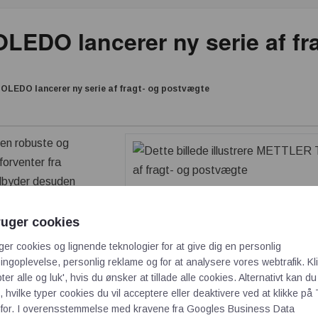
EDO lancerer ny serie af fra
LEDO lancerer ny serie af fragt- og postvægte
den robuste og
 forventer fra
byder desuden
et være den nyeste
ruger cookies
ger cookies og lignende teknologier for at give dig en personlig
ede PS-
vægten
for 20 år siden, og den blev en branchestandard
ngoplevelse, personlig reklame og for at analysere vores webtrafik. Kl
-vægte giver samme pålidelighed og brugervenlighed som den
ter alle og luk', hvis du ønsker at tillade alle cookies. Alternativt kan du
der giver høj fleksibilitet til en lav pris.
 hvilke typer cookies du vil acceptere eller deaktivere ved at klikke på 
for. I overensstemmelse med kravene fra
Googles Business Data
nkluderer: