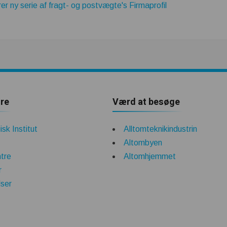
y serie af fragt- og postvægte's Firmaprofil
re
Værd at besøge
sk Institut
Alltomteknikindustrin
Altombyen
tre
Altomhjemmet
r
lser