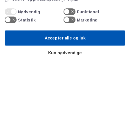
Ståbi
Nødvendig
Funktionel
Statistik
Marketing
Værd at besøge
Accepter alle og luk
Alltomteknikindustrin
Altombyen
Kun nødvendige
Altomhjemmet
Lidt af hvert…
Omregn enheder – udvalgte måleenheder
Ingeniørens Indkøbsbog
Erhvervsvittigheder
Sjove video-klip fra arbejdet