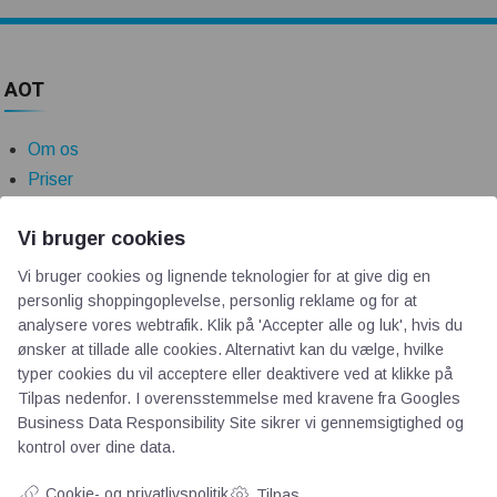
AOT
Om os
Priser
Kontakt
Vi bruger cookies
Persondata
Vi bruger cookies og lignende teknologier for at give dig en
personlig shoppingoplevelse, personlig reklame og for at
Videncentre
analysere vores webtrafik. Klik på 'Accepter alle og luk', hvis du
ønsker at tillade alle cookies. Alternativt kan du vælge, hvilke
Teknologisk Institut
typer cookies du vil acceptere eller deaktivere ved at klikke på
Tilpas nedenfor. I overensstemmelse med kravene fra
Googles
Bitva
Business Data Responsibility Site
sikrer vi gennemsigtighed og
Videncentre
kontrol over dine data.
Litteratur
Forkortelser
Cookie- og privatlivspolitik
Tilpas