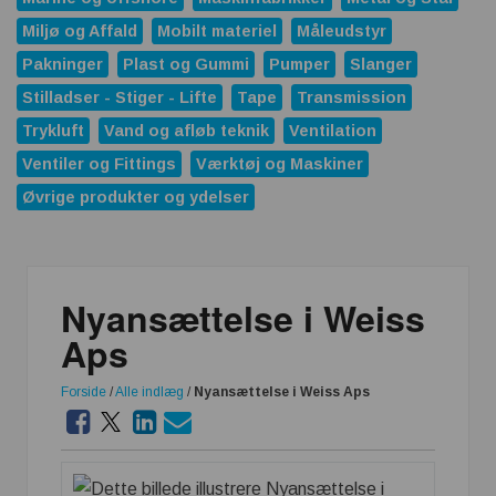
Miljø og Affald
Mobilt materiel
Måleudstyr
Pakninger
Plast og Gummi
Pumper
Slanger
Stilladser - Stiger - Lifte
Tape
Transmission
Trykluft
Vand og afløb teknik
Ventilation
Ventiler og Fittings
Værktøj og Maskiner
Øvrige produkter og ydelser
Nyansættelse i Weiss
Aps
Forside
/
Alle indlæg
/
Nyansættelse i Weiss Aps