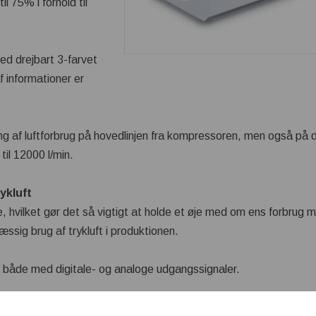
l 75% i forhold til
d drejbart 3-farvet
f informationer er
ling af luftforbrug på hovedlinjen fra kompressoren, men også på
til 12000 l/min.
ykluft
re, hvilket gør det så vigtigt at holde et øje med om ens forbrug
ssig brug af trykluft i produktionen.
både med digitale- og analoge udgangssignaler.
les således, at hvis flowet overstiger en forudindstillet værdi, vil 