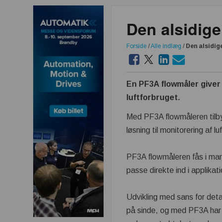
Den alsidige
Forside
/
Alle indlæg
/
Den alsidig
En PF3A flowmåler giver
luftforbruget.
Med PF3A flowmåleren tilby
løsning til monitorering af lu
PF3A flowmåleren fås i man
passe direkte ind i applikat
Udvikling med sans for det
på sinde, og med PF3A ha