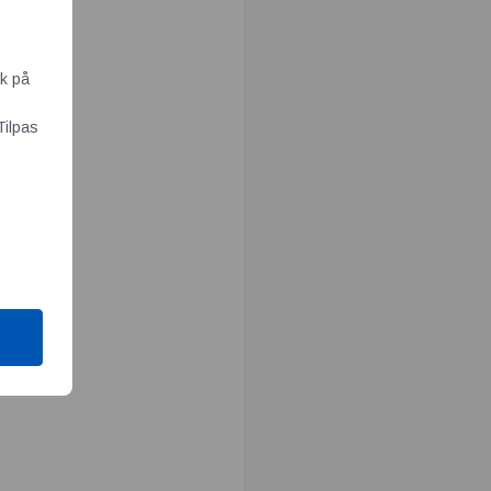
ik på
Tilpas