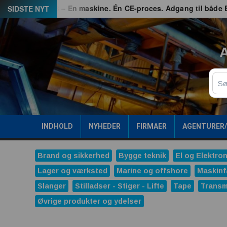
Spring
ed
G3 – En maskine. Én CE-proces. Adgang til både EU og G
SIDSTE NYT
til
indhold
A
Sø
INDHOLD
NYHEDER
FIRMAER
AGENTURER
Brand og sikkerhed
Bygge teknik
El og Elektron
Lager og værksted
Marine og offshore
Maskinf
Slanger
Stilladser - Stiger - Lifte
Tape
Transm
Øvrige produkter og ydelser