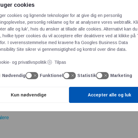
ruger cookies
gjort opmærksom på, at luftforbruget er højere end planlagt.
ger cookies og lignende teknologier for at give dig en personlig
ngoplevelse, personlig reklame og for at analysere vores webtrafik. Kl
ter alle og luk', hvis du ønsker at tillade alle cookies. Alternativt kan du
 hvilke typer cookies du vil acceptere eller deaktivere ved at klikke på 
for. I overensstemmelse med kravene fra
Googles Business Data
af hovedlinjen fra kompressor, separat maskinovervågning, etc.
sibility Site
sikrer vi gennemsigtighed og kontrol over dine data.
 mange formål
okie- og privatlivspolitik
Tilpas
e farver
gssignaler
Nødvendig
Funktionel
Statistik
Marketing
rt konstruktion
Kun nødvendige
Accepter alle og luk
lere