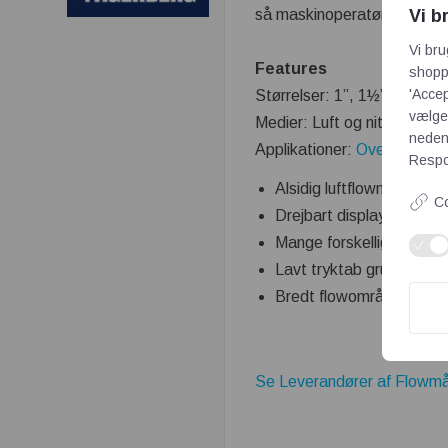
Vi b
så maskinoperatøren bliver 
Vi bru
Features
shoppi
'Accep
Størrelser: 1”, 1½” og 2”
vælge,
Medier: Luft og nitrogen.
neden
Applikationer:
Overvågning
Respon
Alsidig luftflowmåler til
Co
Drejbart display med fler
Mange forskellige udgan
Lavt tryktab grundet sma
Bredt flowområde.
Se Leverandører af Flowmå