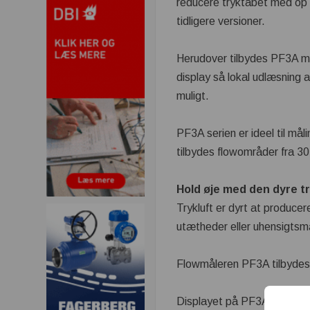
reducere tryktabet med op ti
tidligere versioner.
Herudover tilbydes PF3A me
display så lokal udlæsning a
muligt.
PF3A serien er ideel til må
tilbydes flowområder fra 30 
Hold øje med den dyre tr
Trykluft er dyrt at produce
utætheder eller uhensigtsmæ
Flowmåleren PF3A tilbydes 
Displayet på PF3A kan indstil