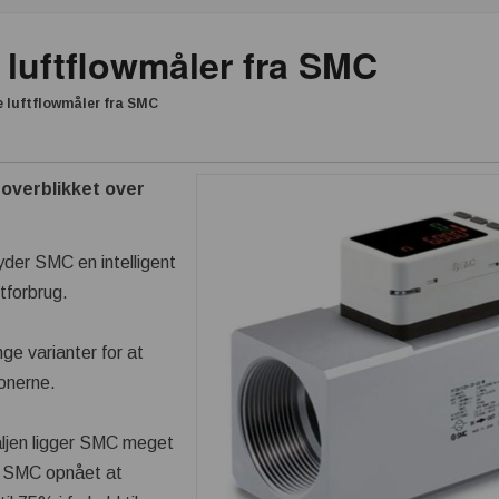
 luftflowmåler fra SMC
e luftflowmåler fra SMC
 overblikket over
der SMC en intelligent
ftforbrug.
ge varianter for at
ionerne.
aljen ligger SMC meget
r SMC opnået at