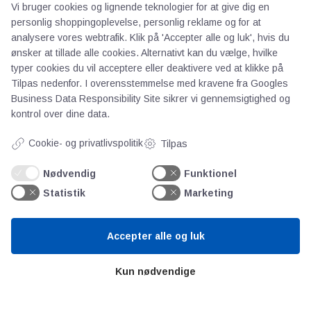
Vi bruger cookies og lignende teknologier for at give dig en
personlig shoppingoplevelse, personlig reklame og for at
Om os
analysere vores webtrafik. Klik på 'Accepter alle og luk', hvis du
Priser
ønsker at tillade alle cookies. Alternativt kan du vælge, hvilke
typer cookies du vil acceptere eller deaktivere ved at klikke på
Kontakt
Tilpas nedenfor. I overensstemmelse med kravene fra
Googles
Persondata
Business Data Responsibility Site
sikrer vi gennemsigtighed og
kontrol over dine data.
Videncentre
Cookie- og privatlivspolitik
Tilpas
Teknologisk Institut
Nødvendig
Funktionel
Bitva
Statistik
Marketing
Videncentre
Litteratur
Accepter alle og luk
Forkortelser
Ståbi
Kun nødvendige