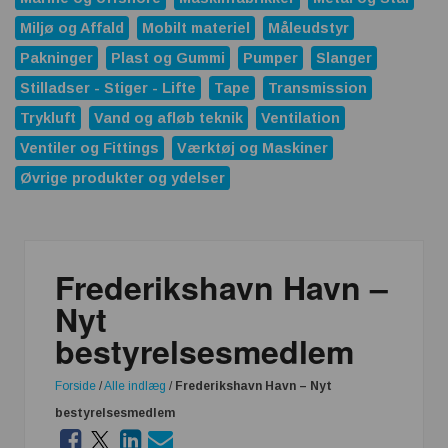
Miljø og Affald
Mobilt materiel
Måleudstyr
Pakninger
Plast og Gummi
Pumper
Slanger
Stilladser - Stiger - Lifte
Tape
Transmission
Trykluft
Vand og afløb teknik
Ventilation
Ventiler og Fittings
Værktøj og Maskiner
Øvrige produkter og ydelser
Frederikshavn Havn –
Nyt
bestyrelsesmedlem
Forside
/
Alle indlæg
/
Frederikshavn Havn – Nyt
bestyrelsesmedlem