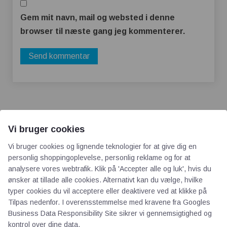
Gem mit navn, mail og websted i denne
browser til næste gang jeg kommenterer.
Vi bruger cookies
Vi bruger cookies og lignende teknologier for at give dig en
AOT
personlig shoppingoplevelse, personlig reklame og for at
analysere vores webtrafik. Klik på 'Accepter alle og luk', hvis du
ønsker at tillade alle cookies. Alternativt kan du vælge, hvilke
Om os
typer cookies du vil acceptere eller deaktivere ved at klikke på
Priser
Tilpas nedenfor. I overensstemmelse med kravene fra
Googles
Kontakt
Business Data Responsibility Site
sikrer vi gennemsigtighed og
kontrol over dine data.
Persondata