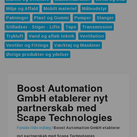
Miljø og Affald
Mobilt materiel
Måleudstyr
Pakninger
Plast og Gummi
Pumper
Slanger
Stilladser - Stiger - Lifte
Tape
Transmission
Trykluft
Vand og afløb teknik
Ventilation
Ventiler og Fittings
Værktøj og Maskiner
Øvrige produkter og ydelser
Boost Automation
GmbH etablerer nyt
partnerskab med
Scape Technologies
Forside
/
Alle indlæg
/
Boost Automation GmbH etablerer
nyt partnerskab med Scape Technologies