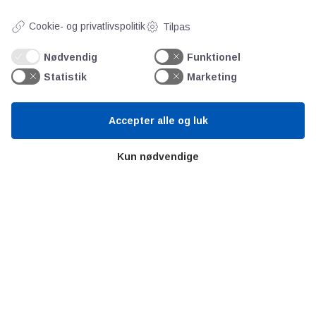
Cookie- og privatlivspolitik
Tilpas
Videncentre
Nødvendig
Funktionel
Statistik
Marketing
Teknologisk Institut
Bitva
Videncentre
Accepter alle og luk
Litteratur
Kun nødvendige
Forkortelser
Ståbi
Værd at besøge
Alltomteknikindustrin
Altombyen
Altomhjemmet