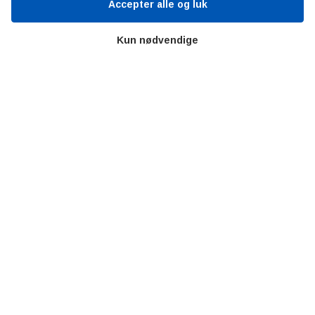
Accepter alle og luk
Teknologisk Institut
Kun nødvendige
Bitva
Videncentre
Litteratur
Forkortelser
Ståbi
Værd at besøge
Alltomteknikindustrin
Altombyen
Altomhjemmet
Lidt af hvert…