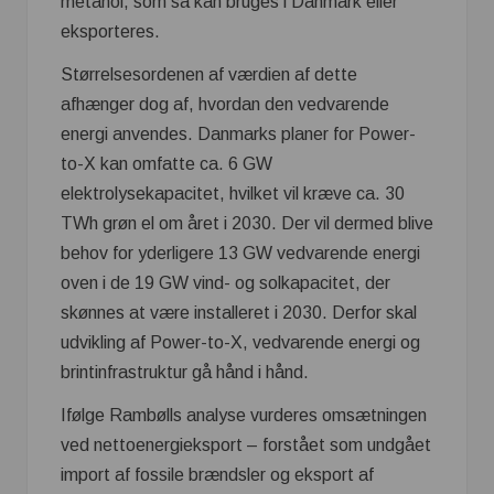
metanol, som så kan bruges i Danmark eller
eksporteres.
Størrelsesordenen af værdien af dette
afhænger dog af, hvordan den vedvarende
energi anvendes. Danmarks planer for Power-
to-X kan omfatte ca. 6 GW
elektrolysekapacitet, hvilket vil kræve ca. 30
TWh grøn el om året i 2030. Der vil dermed blive
behov for yderligere 13 GW vedvarende energi
oven i de 19 GW vind- og solkapacitet, der
skønnes at være installeret i 2030. Derfor skal
udvikling af Power-to-X, vedvarende energi og
brintinfrastruktur gå hånd i hånd.
Ifølge Rambølls analyse vurderes omsætningen
ved nettoenergieksport – forstået som undgået
import af fossile brændsler og eksport af