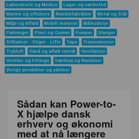
Laboratorie og Medico
Lager og værksted
Marine og offshore
Maskinfabrikker
Metal og Stål
Miljø og Affald
Mobilt materiel
Måleudstyr
Pakninger
Plast og Gummi
Pumper
Slanger
Stilladser - Stiger - Lifte
Tape
Transmission
Trykluft
Vand og afløb teknik
Ventilation
Ventiler og Fittings
Værktøj og Maskiner
Øvrige produkter og ydelser
Sådan kan Power-to-
X hjælpe dansk
erhverv og økonomi
med at nå længere