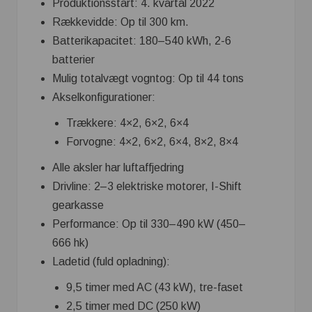
Produktionsstart: 4. kvartal 2022
Rækkevidde: Op til 300 km.
Batterikapacitet: 180–540 kWh, 2-6
batterier
Mulig totalvægt vogntog: Op til 44 tons
Akselkonfigurationer:
Trækkere: 4×2, 6×2​, 6×4
Forvogne: 4×2, 6×2, 6×4, 8×2, 8×4
Alle aksler har luftaffjedring
Drivline: 2–3 elektriske motorer, I-Shift
gearkasse
Performance: Op til 330–490 kW (450–
666 hk)
Ladetid (fuld opladning​):
9,5 timer med AC (43 kW), tre-faset
2,5 timer med DC (250 kW)