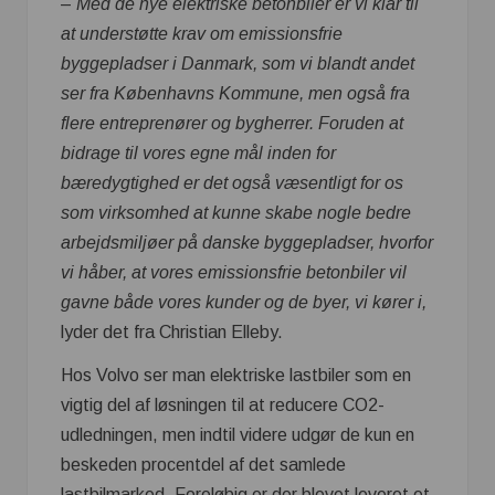
–
Med de nye elektriske betonbiler er vi klar til
at understøtte krav om emissionsfrie
byggepladser i Danmark, som vi blandt andet
ser fra Københavns Kommune, men også fra
flere entreprenører og bygherrer.
Foruden at
bidrage til vores egne mål inden for
bæredygtighed er det også væsentligt for os
som virksomhed at kunne skabe nogle bedre
arbejdsmiljøer på danske byggepladser, hvorfor
vi håber, at vores emissionsfrie betonbiler vil
gavne både vores kunder og de byer, vi kører i,
lyder det fra Christian Elleby.
Hos Volvo ser man elektriske lastbiler som en
vigtig del af løsningen til at reducere CO2-
udledningen, men indtil videre udgør de kun en
beskeden procentdel af det samlede
lastbilmarked. Foreløbig er der blevet leveret et