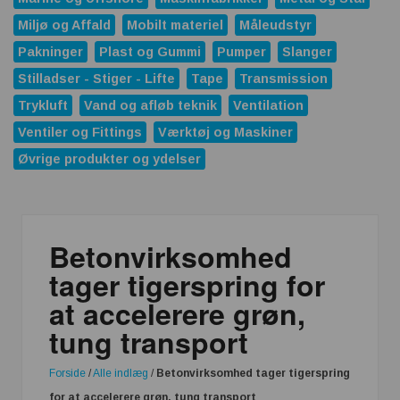
Miljø og Affald
Mobilt materiel
Måleudstyr
Pakninger
Plast og Gummi
Pumper
Slanger
Stilladser - Stiger - Lifte
Tape
Transmission
Trykluft
Vand og afløb teknik
Ventilation
Ventiler og Fittings
Værktøj og Maskiner
Øvrige produkter og ydelser
Betonvirksomhed
tager tigerspring for
at accelerere grøn,
tung transport
Forside
/
Alle indlæg
/
Betonvirksomhed tager tigerspring
for at accelerere grøn, tung transport