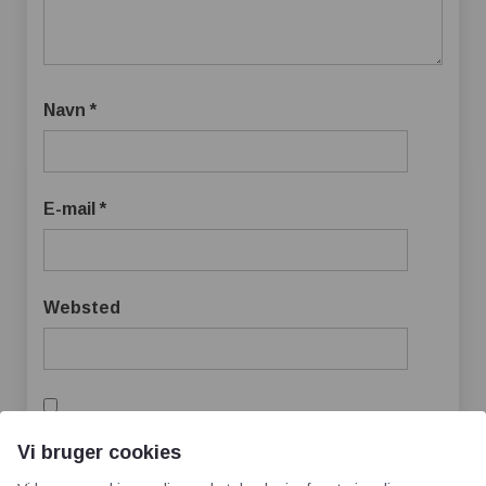
Navn
*
E-mail
*
Websted
Gem mit navn, mail og websted i denne
Vi bruger cookies
browser til næste gang jeg kommenterer.