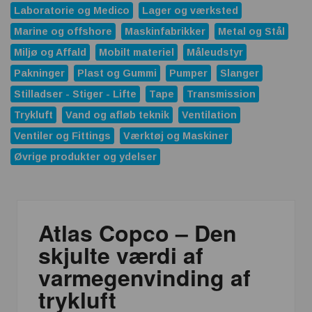
Laboratorie og Medico
Lager og værksted
Marine og offshore
Maskinfabrikker
Metal og Stål
Miljø og Affald
Mobilt materiel
Måleudstyr
Pakninger
Plast og Gummi
Pumper
Slanger
Stilladser - Stiger - Lifte
Tape
Transmission
Trykluft
Vand og afløb teknik
Ventilation
Ventiler og Fittings
Værktøj og Maskiner
Øvrige produkter og ydelser
Atlas Copco – Den
skjulte værdi af
varmegenvinding af
trykluft