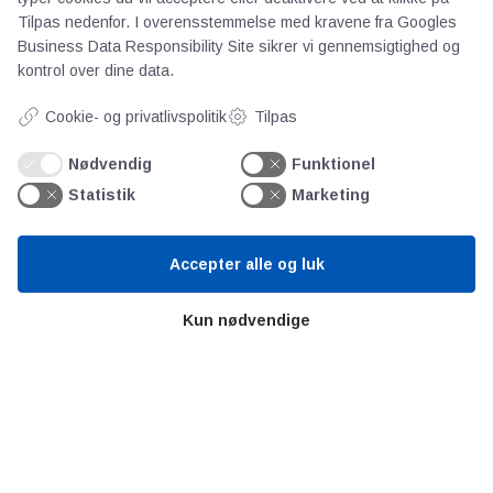
Tilpas nedenfor. I overensstemmelse med kravene fra
Googles
Business Data Responsibility Site
sikrer vi gennemsigtighed og
AOT
kontrol over dine data.
Cookie- og privatlivspolitik
Tilpas
Om os
Priser
Nødvendig
Funktionel
Kontakt
Statistik
Marketing
Persondata
Accepter alle og luk
Videncentre
Kun nødvendige
Teknologisk Institut
Bitva
Videncentre
Litteratur
Forkortelser