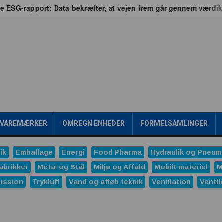
ESG-rapport: Data bekræfter, at vejen frem går gennem værdikæ
/VAREMÆRKER
OMREGN ENHEDER
FORMELSAMLINGER
ik
Emballage
Energi
Food Pharma
Hydraulik og Pneum
abrikker
Metal og Stål
Miljø og Affald
Mobilt materiel
M
ission
Trykluft
Vand og afløb teknik
Ventilation
Ventil