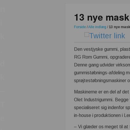
n
13 nye mask
i
Forside
/
Alle indlæg
/
13 nye mask
k
.
Den vestjyske gummi, plas
RG Rom Gummi, opgraderer
d
Denne gang udvider virks
gummistøbnings-afdeling m
k
sprøjtestøbningsmaskiner 
–
Maskinerne er en del af de
Olet Industrigummi. Begge 
T
specialiseret sig indenfor
in-house i produktionen i L
e
– Vi glæder os meget til at