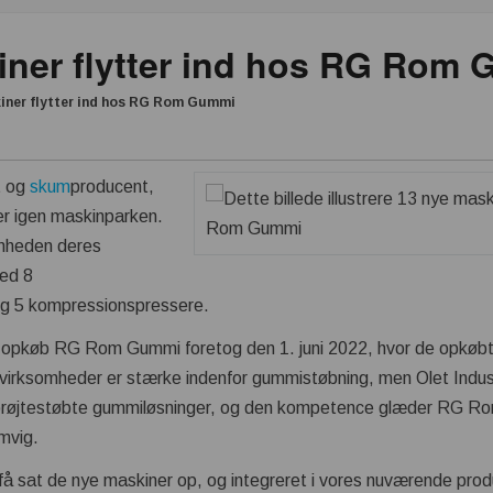
iner flytter ind hos RG Rom
iner flytter ind hos RG Rom Gummi
t og
skum
producent,
 igen maskinparken.
omheden deres
ed 8
og 5 kompressionspressere.
t opkøb RG Rom Gummi foretog den 1. juni 2022, hvor de opkøb
virksomheder er stærke indenfor gummistøbning, men Olet Indus
 sprøjtestøbte gummiløsninger, og den kompetence glæder RG Rom
emvig.
 få sat de nye maskiner op, og integreret i vores nuværende pro