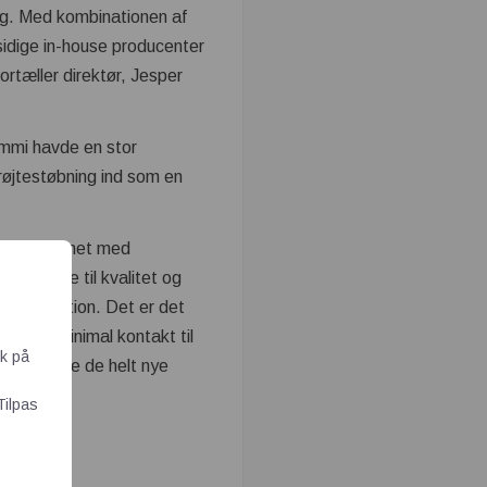
ing. Med kombinationen af
idige in-house producenter
ortæller direktør, Jesper
mmi havde en stor
røjtestøbning ind som en
 sammenlignet med
r kravene til kvalitet og
sk produktion. Det er det
t giver minimal kontakt til
ik på
nne tilbyde de helt nye
Tilpas