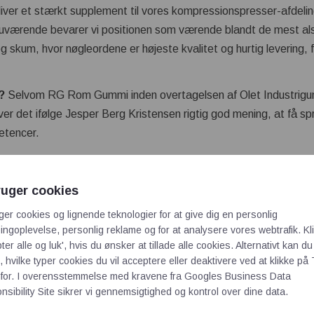
liver et stærkt supplement til vores kompressionspresser-afdel
uværende bevarer vi positionen som værende blandt de mest als
og skum, hvor nøgleordene er højeste kvalitet og hurtig levering, f
?
Selvom RG Rom Gummi inden overtagelsen af Olet Industrigu
er det ifølge Jesper Berg Kristensen rigtig god mening, at få sp
etencer.
get anderledes metode til at producere støbte gummiløsninger
estøbning ideel til fremstilling af meget store produktserier, hvo
ruger cookies
– dette kan f.eks. være til fødevareindustrien eller højteknologi
ger cookies og lignende teknologier for at give dig en personlig
ukket system, hvor gummiet sprøjtes ind i formen under tryk, hvilke
ngoplevelse, personlig reklame og for at analysere vores webtrafik. Kl
dermed minimal forurening af emnet. Vi glæder os meget til at ku
ter alle og luk', hvis du ønsker at tillade alle cookies. Alternativt kan du
ng åbner op for, afslutter Jesper Berg Kristensen.
 hvilke typer cookies du vil acceptere eller deaktivere ved at klikke på 
for. I overensstemmelse med kravene fra
Googles Business Data
sibility Site
sikrer vi gennemsigtighed og kontrol over dine data.
profil