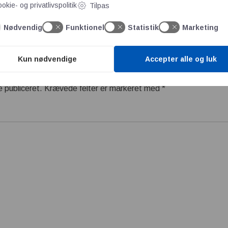
okie- og privatlivspolitik
Tilpas
Nødvendig
Funktionel
Statistik
Marketing
Kun nødvendige
Accepter alle og luk
e publiceret.
Krævede felter er markeret med
*