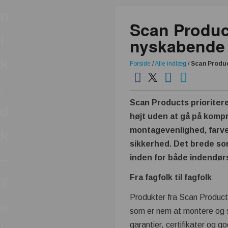
n
Scan Product
i
nyskabende
k
Forside
/
Alle indlæg
/
Scan Produc
.
Scan Products prioriter
d
højt uden at gå på kom
montagevenlighed, farv
k
sikkerhed. Det brede so
–
inden for både indendør
Fra fagfolk til fagfolk
T
Produkter fra Scan Products
e
som er nem at montere og so
garantier, certifikater og 