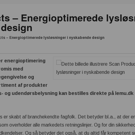
s – Energioptimerede lysløs
 design
ts – Energioptimerede lysløsninger i nyskabende design
er energioptimering
promis med
egengivelse og
rtiment af produkter
s- og udendørsbelysning kan bestilles direkte på lemu.dk
 er skabt af branchekendte fagfolk. Det betyder bl.a., at der er
m overholder alle markedets retningslinjer. Og for din sikkerhed
godkendelser. Og så betyder det også, at du altid får kompetent 