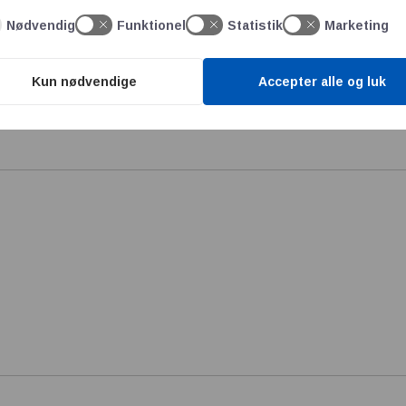
Nødvendig
Funktionel
Statistik
Marketing
Kun nødvendige
Accepter alle og luk
e publiceret.
Krævede felter er markeret med
*