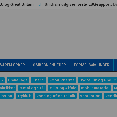
 Great Britain
Unidrain udgiver første ESG-rapport: Data
/VAREMÆRKER
OMREGN ENHEDER
FORMELSAMLINGER
ik
Emballage
Energi
Food Pharma
Hydraulik og Pneum
abrikker
Metal og Stål
Miljø og Affald
Mobilt materiel
M
ission
Trykluft
Vand og afløb teknik
Ventilation
Ventil