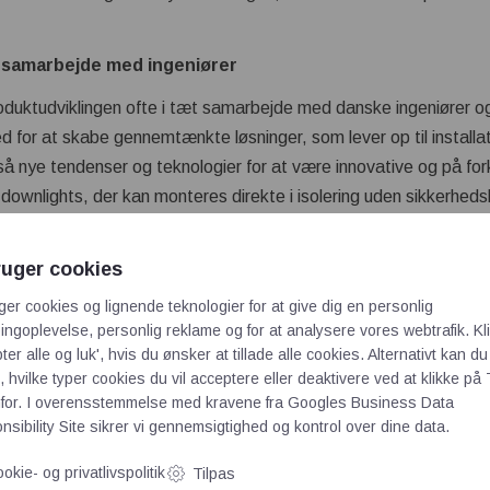
t samarbejde med ingeniører
duktudviklingen ofte i tæt samarbejde med danske ingeniører og
d for at skabe gennemtænkte løsninger, som lever op til install
så nye tendenser og teknologier for at være innovative og på fo
 downlights, der kan monteres direkte i isolering uden sikkerhed
s ressourcer
ruger cookies
 i forhold til innovation er hele tiden at produktudvikle med tan
ger cookies og lignende teknologier for at give dig en personlig
ssourcer. Så kvaliteten af produkterne skal være i top uden at
ngoplevelse, personlig reklame og for at analysere vores webtrafik. Kl
ø.
ter alle og luk', hvis du ønsker at tillade alle cookies. Alternativt kan du
 hvilke typer cookies du vil acceptere eller deaktivere ved at klikke på 
for. I overensstemmelse med kravene fra
Googles Business Data
- og udendørsbelysning her
sibility Site
sikrer vi gennemsigtighed og kontrol over dine data.
okie- og privatlivspolitik
Tilpas