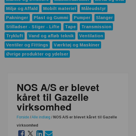
Miljø og Affald
Mobilt materiel
Måleudstyr
Pakninger
Plast og Gummi
Pumper
Slanger
Stilladser - Stiger - Lifte
Tape
Transmission
Trykluft
Vand og afløb teknik
Ventilation
Ventiler og Fittings
Værktøj og Maskiner
Øvrige produkter og ydelser
NOS A/S er blevet
kåret til Gazelle
virksomhed
Forside
/
Alle indlæg
/
NOS A/S er blevet kåret til Gazelle
virksomhed