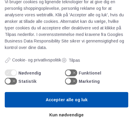
Persondata
Vi bruger cookies og lignende teknologier for at give dig en
personlig shoppingoplevelse, personlig reklame og for at
analysere vores webtrafik. Klik på 'Accepter alle og luk', hvis du
Videncentre
ønsker at tillade alle cookies. Alternativt kan du vælge, hvilke
typer cookies du vil acceptere eller deaktivere ved at klikke på
Tilpas nedenfor. I overensstemmelse med kravene fra
Googles
Teknologisk Institut
Business Data Responsibility Site
sikrer vi gennemsigtighed og
Bitva
kontrol over dine data.
Videncentre
Litteratur
Cookie- og privatlivspolitik
Tilpas
Forkortelser
Nødvendig
Funktionel
Ståbi
Statistik
Marketing
Værd at besøge
Accepter alle og luk
Alltomteknikindustrin
Kun nødvendige
Altombyen
Altomhjemmet