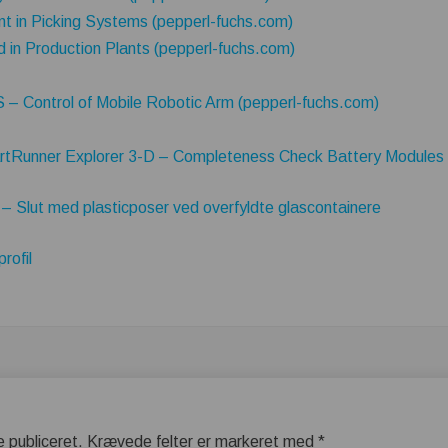
t in Picking Systems (pepperl-fuchs.com)
d in Production Plants (pepperl-fuchs.com)
OS – Control of Mobile Robotic Arm (pepperl-fuchs.com)
martRunner Explorer 3-D – Completeness Check Battery Modules
 Slut med plasticposer ved overfyldte glascontainere
rofil
e publiceret.
Krævede felter er markeret med
*