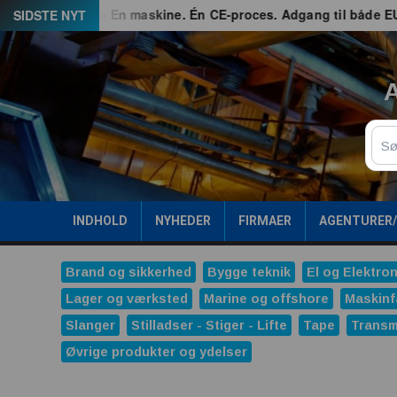
Spring
G3 – En maskine. Én CE-proces. Adgang til både EU og Grea
SIDSTE NYT
til
indhold
A
Sø
INDHOLD
NYHEDER
FIRMAER
AGENTURER
Brand og sikkerhed
Bygge teknik
El og Elektron
Lager og værksted
Marine og offshore
Maskinf
Slanger
Stilladser - Stiger - Lifte
Tape
Transm
Øvrige produkter og ydelser