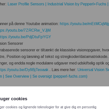
 her:
Laser Profile Sensors | Industrial Vision by Pepperl+Fuchs |
nner på denne Youtube animation:
https://youtu.be/mEtMCqW
tps://youtu.be/7ZRCRw_VJjM
https://youtu.be/PdjDtuFpYGY
sion Sensorer
abaserede sensorer er tiltænkt de klassiske visionopgaver, hvor
e, Position og læsning af tekst og stregkoder/datamatrixkode. 
inger, og endda nogle modulære udgaver med udskiftelig optik o
ttps://youtu.be/Dy9BjTeoaak
. Læs mere her:
Universal Vision S
ion | See Overview | Se oversigt (pepperl-fuchs.com)
, henholdsvis SmartRunner Explorer 3-D with Stereo Vision Te
r Explorer 3-D with Time-of-Flight Technology som er et VGA
ruger cookies
 robuste med aluminiumshus og IP65 tæthed.
ger cookies og lignende teknologier for at give dig en personlig