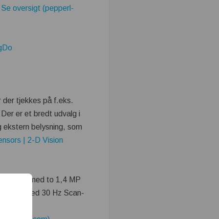
 Se oversigt (pepperl-
jgDo
 der tjekkes på f.eks.
Der er et bredt udvalg i
g ekstern belysning, som
ensors | 2-D Vision
chnology med to 1,4 MP
 kamera med 30 Hz Scan-