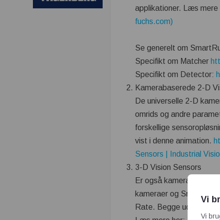
applikationer. Læs mere
fuchs.com)
Se generelt om SmartRu
Specifikt om Matcher
ht
Specifikt om Detector:
Kamerabaserede 2-D Vi
De universelle 2-D kamer
omrids og andre parametr
forskellige sensoropløsn
vist i denne animation.
h
Sensors | Industrial Vis
3-D Vision Sensors
Er også kamerabaserede
kameraer og SmartRunne
Vi b
Rate. Begge udgaver er
Vi bru