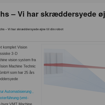
s – Vi har skræddersyede øjn
hs – Vi har skræddersyede øjne til din robot
t komplet Vision
assiske 3-D
ine vision system fra
ision Machine Technic
 GmbH som har 25 års
ræddersyede
zur Automatisierung ,
oterführung (vmt-
 hvor VMT Machine