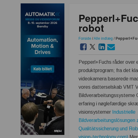
Pepperl+Fuch
robot
Forside
/
Alle indlæg
/
Pepperl+Fuc
Pepperl+Fuchs råder over e
produktprogram; fra det kl
videokamera baserede mach
vores datterselskab VMT V
Bildverarbeitungssysteme
erfaring i nøglefærdige sk
visionsystemer
Industrielle
Bildverarbeitungslösungen 
Qualitätssicherung und Rob
vision-technology.com)
Men