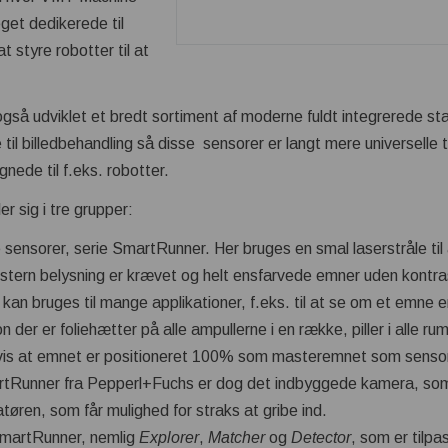
get dedikerede til
 at styre robotter til at
så udviklet et bredt sortiment af moderne fuldt integrerede sta
l billedbehandling så disse sensorer er langt mere universelle til
gnede til f.eks. robotter.
r sig i tre grupper:
sensorer, serie SmartRunner. Her bruges en smal laserstråle til 
stern belysning er krævet og helt ensfarvede emner uden kontra
 kan bruges til mange applikationer, f.eks. til at se om et emne er
 on der er foliehætter på alle ampullerne i en række, piller i alle 
igvis at emnet er positioneret 100% som masteremnet som sens
tRunner fra Pepperl+Fuchs er dog det indbyggede kamera, som i 
ratøren, som får mulighed for straks at gribe ind.
 SmartRunner, nemlig
Explorer
,
Matcher
og
Detector
, som er tilpa