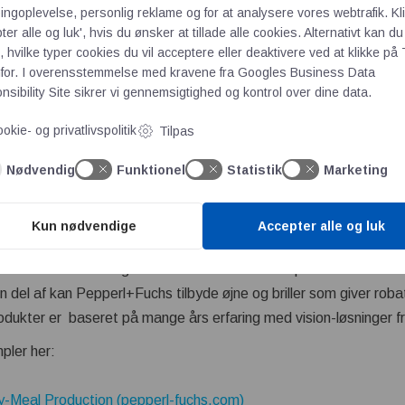
n Sensors | Industrial Vision | Pepperl+Fuchs | Se oversigt (pep
ngoplevelse, personlig reklame og for at analysere vores webtrafik. Kl
uktion med den fine animation:
https://youtu.be/xnWrYVeJRhE
ter alle og luk', hvis du ønsker at tillade alle cookies. Alternativt kan du
 hvilke typer cookies du vil acceptere eller deaktivere ved at klikke på 
for. I overensstemmelse med kravene fra
Googles Business Data
D with Stereo Vision er den højopløselige udgave med en række
sibility Site
sikrer vi gennemsigtighed og kontrol over dine data.
af video-data fra de to kameraer, således at I tillæg til 2-D bil
okie- og privatlivspolitik
Tilpas
Nødvendig
Funktionel
Statistik
Marketing
-D with Time-of-Flight er den hurtige udgave med VGA-opløsni
0 Hz scanrate, så selv hurtige pick-n’-place applikationer håndte
an selv ønsker at viderebehandle rå data.
Kun nødvendige
Accepter alle og luk
des den intuitive og enkle ViSolution softwarepakke. Så næste
en del af kan Pepperl+Fuchs tilbyde øjne og briller som giver roba
odukter er baseret på mange års erfaring med vision-løsninger fr
pler her:
dy-Meal Production (pepperl-fuchs.com)