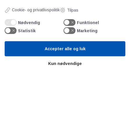
Bitva
Cookie- og privatlivspolitik
Tilpas
Videncentre
Litteratur
Nødvendig
Funktionel
Forkortelser
Statistik
Marketing
Ståbi
Accepter alle og luk
Værd at besøge
Kun nødvendige
Alltomteknikindustrin
Altombyen
Altomhjemmet
Lidt af hvert…
Omregn enheder – udvalgte måleenheder
Ingeniørens Indkøbsbog