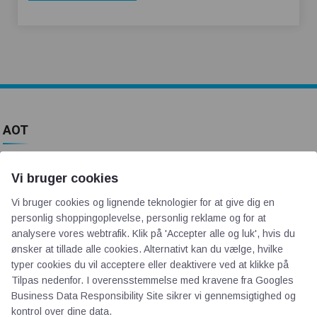
AOT
Om os
Vi bruger cookies
Priser
Vi bruger cookies og lignende teknologier for at give dig en
Kontakt
personlig shoppingoplevelse, personlig reklame og for at
Persondata
analysere vores webtrafik. Klik på 'Accepter alle og luk', hvis du
ønsker at tillade alle cookies. Alternativt kan du vælge, hvilke
typer cookies du vil acceptere eller deaktivere ved at klikke på
Videncentre
Tilpas nedenfor. I overensstemmelse med kravene fra
Googles
Business Data Responsibility Site
sikrer vi gennemsigtighed og
Teknologisk Institut
kontrol over dine data.