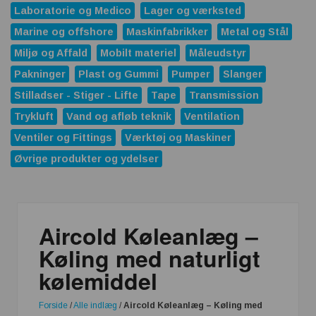
Laboratorie og Medico
Lager og værksted
Marine og offshore
Maskinfabrikker
Metal og Stål
Miljø og Affald
Mobilt materiel
Måleudstyr
Pakninger
Plast og Gummi
Pumper
Slanger
Stilladser - Stiger - Lifte
Tape
Transmission
Trykluft
Vand og afløb teknik
Ventilation
Ventiler og Fittings
Værktøj og Maskiner
Øvrige produkter og ydelser
Aircold Køleanlæg –
Køling med naturligt
kølemiddel
Forside
/
Alle indlæg
/
Aircold Køleanlæg – Køling med