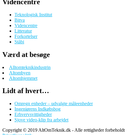
Videncentre
Teknologisk Institut
Bitva
Videncentre
Litteratur
Forkortelser
Ståbi
Værd at besøge
Alltomteknikindustrin
Altombyen
Altomhjemmet
Lidt af hvert…
Omregn enheder – udvalgte måleenheder
Ingeniørens Indkøbsbog
Erhvervsvittigheder
Sjove video-klip fra arbejdet
Copyright © 2019 AltOmTeknik.dk - Alle rettigheder forbeholdt