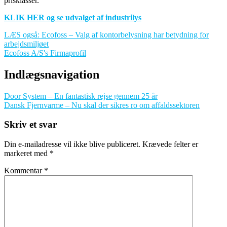
prisklasser.
KLIK HER og se udvalget af industrilys
LÆS også: Ecofoss – Valg af kontorbelysning har betydning for
arbejdsmiljøet
Ecofoss A/S's Firmaprofil
Indlægsnavigation
Door System – En fantastisk rejse gennem 25 år
Dansk Fjernvarme – Nu skal der sikres ro om affaldssektoren
Skriv et svar
Din e-mailadresse vil ikke blive publiceret.
Krævede felter er
markeret med
*
Kommentar
*