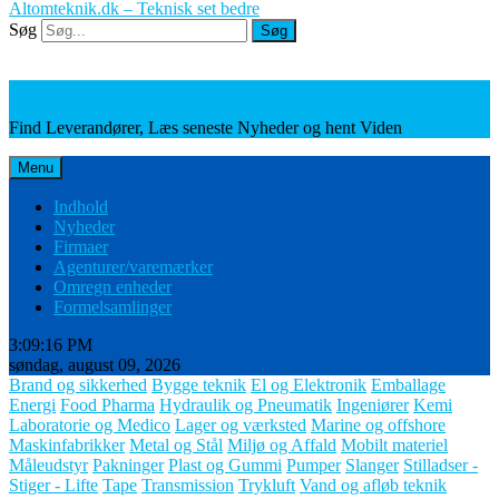
Altomteknik.dk – Teknisk set bedre
Søg
Søg
Leverandører, Nyheder og Viden
Find Leverandører, Læs seneste Nyheder og hent Viden
Menu
Indhold
Nyheder
Firmaer
Agenturer/varemærker
Omregn enheder
Formelsamlinger
3:09:18 PM
søndag, august 09, 2026
Brand og sikkerhed
Bygge teknik
El og Elektronik
Emballage
Energi
Food Pharma
Hydraulik og Pneumatik
Ingeniører
Kemi
Laboratorie og Medico
Lager og værksted
Marine og offshore
Maskinfabrikker
Metal og Stål
Miljø og Affald
Mobilt materiel
Måleudstyr
Pakninger
Plast og Gummi
Pumper
Slanger
Stilladser -
Stiger - Lifte
Tape
Transmission
Trykluft
Vand og afløb teknik