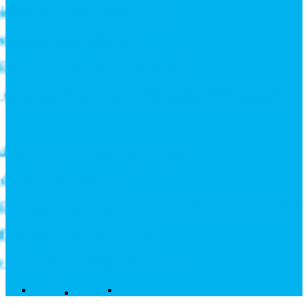
ilm og belægninger i realtid
 energiinfrastruktur
il hovedkontoret i Bagsværd
å er den rigtige batteripakke en konkurrencefordel
 giver hvilken løsning mening?
 øjet ikke kan se
06M-serie med proportionale trykreduktionsventiler
ektiv komponentrensning
 energieffektivitet i industrien
Facebook
Twitter
Linkedin