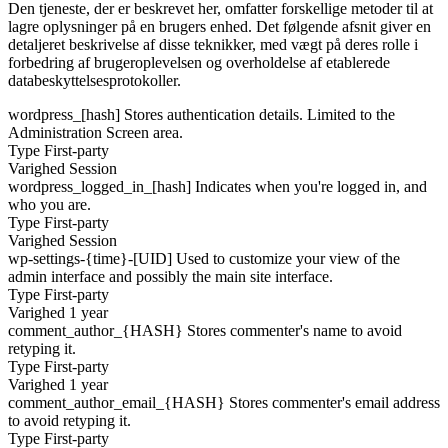
Den tjeneste, der er beskrevet her, omfatter forskellige metoder til at
lagre oplysninger på en brugers enhed. Det følgende afsnit giver en
detaljeret beskrivelse af disse teknikker, med vægt på deres rolle i
forbedring af brugeroplevelsen og overholdelse af etablerede
databeskyttelsesprotokoller.
wordpress_[hash]
Stores authentication details. Limited to the
Administration Screen area.
Type
First-party
Varighed
Session
wordpress_logged_in_[hash]
Indicates when you're logged in, and
who you are.
Type
First-party
Varighed
Session
wp-settings-{time}-[UID]
Used to customize your view of the
admin interface and possibly the main site interface.
Type
First-party
Varighed
1 year
comment_author_{HASH}
Stores commenter's name to avoid
retyping it.
Type
First-party
Varighed
1 year
comment_author_email_{HASH}
Stores commenter's email address
to avoid retyping it.
Type
First-party