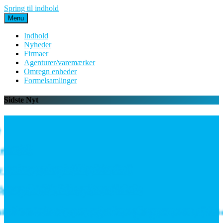
Spring til indhold
Menu
Indhold
Nyheder
Firmaer
Agenturer/varemærker
Omregn enheder
Formelsamlinger
Sidste Nyt
r nok?
en investering i driftssikkerhed
ng til både EU og Great Britain
: Data bekræfter, at vejen frem går gennem værdikæde