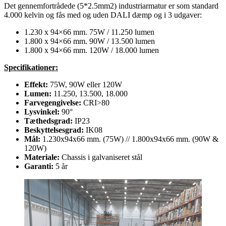
Det gennemfortrådede (5*2.5mm2) industriarmatur er som standard
4.000 kelvin og fås med og uden DALI dæmp og i 3 udgaver:
1.230 x 94×66 mm. 75W / 11.250 lumen
1.800 x 94×66 mm. 90W / 13.500 lumen
1.800 x 94×66 mm. 120W / 18.000 lumen
Specifikationer:
Effekt:
75W, 90W eller 120W
Lumen:
11.250, 13.500, 18.000
Farvegengivelse:
CRI>80
Lysvinkel:
90°
Tæthedsgrad:
IP23
Beskyttelsesgrad:
IK08
Mål:
1.230x94x66 mm. (75W) // 1.800x94x66 mm. (90W &
120W)
Materiale:
Chassis i galvaniseret stål
Garanti:
5 år