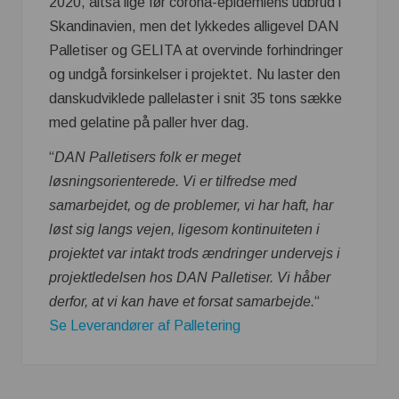
2020, altså lige før corona-epidemiens udbrud i
Skandinavien, men det lykkedes alligevel DAN
Palletiser og GELITA at overvinde forhindringer
og undgå forsinkelser i projektet. Nu laster den
danskudviklede pallelaster i snit 35 tons sække
med gelatine på paller hver dag.
“
DAN Palletisers folk er meget
løsningsorienterede. Vi er tilfredse med
samarbejdet, og de problemer, vi har haft, har
løst sig langs vejen, ligesom kontinuiteten i
projektet var intakt trods ændringer undervejs i
projektledelsen hos DAN Palletiser. Vi håber
derfor, at vi kan have et forsat samarbejde.
“
Se Leverandører af Palletering