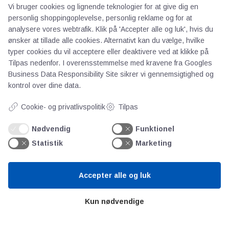
Vi bruger cookies og lignende teknologier for at give dig en
personlig shoppingoplevelse, personlig reklame og for at
analysere vores webtrafik. Klik på 'Accepter alle og luk', hvis du
ønsker at tillade alle cookies. Alternativt kan du vælge, hvilke
typer cookies du vil acceptere eller deaktivere ved at klikke på
AOT
Tilpas nedenfor. I overensstemmelse med kravene fra
Googles
Business Data Responsibility Site
sikrer vi gennemsigtighed og
kontrol over dine data.
Om os
Priser
Cookie- og privatlivspolitik
Tilpas
Kontakt
Persondata
Nødvendig
Funktionel
Statistik
Marketing
Videncentre
Accepter alle og luk
Teknologisk Institut
Kun nødvendige
Bitva
Videncentre