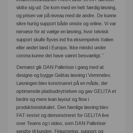
skilte sig ud: De kom med en helt færdig løsning,
og prisen var på niveau med de andre. De kunne
sikre hurtig support både onsite og online. Vi var
nervøse for at vælge en løsning, hvor teknisk
support skulle flyves ind fra eksempelvis Italien
eller andet land i Europa. Ikke mindst under
corona kunne det have været besværligt.”
Dernæst gik DAN Palletiser i gang med at
designe og bygge Gelitas løsning i Vemmelev.
Løsningen blev konstrueret på en måde, der
optimerede pladsudnyttelsen og gav GELITA et
bedre og mere lean layout og flow i
produktionslokalet. Den færdige løsning blev
FAT-testet og demonstreret for GELITA live
over Teams og i video, som DAN Palletiser
sendte til kunden. Finjustering, support og