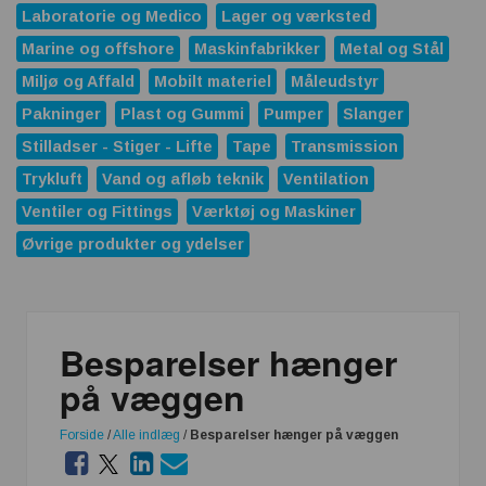
Laboratorie og Medico
Lager og værksted
Marine og offshore
Maskinfabrikker
Metal og Stål
Miljø og Affald
Mobilt materiel
Måleudstyr
Pakninger
Plast og Gummi
Pumper
Slanger
Stilladser - Stiger - Lifte
Tape
Transmission
Trykluft
Vand og afløb teknik
Ventilation
Ventiler og Fittings
Værktøj og Maskiner
Øvrige produkter og ydelser
Besparelser hænger
på væggen
Forside
/
Alle indlæg
/
Besparelser hænger på væggen