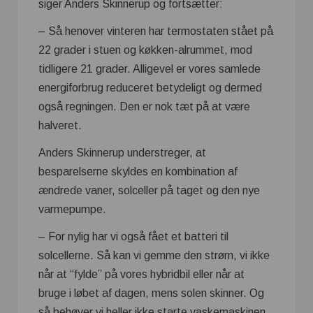
siger Anders Skinnerup og fortsætter:
– Så henover vinteren har termostaten stået på
22 grader i stuen og køkken-alrummet, mod
tidligere 21 grader. Alligevel er vores samlede
energiforbrug reduceret betydeligt og dermed
også regningen. Den er nok tæt på at være
halveret.
Anders Skinnerup understreger, at
besparelserne skyldes en kombination af
ændrede vaner, solceller på taget og den nye
varmepumpe.
– For nylig har vi også fået et batteri til
solcellerne. Så kan vi gemme den strøm, vi ikke
når at “fylde” på vores hybridbil eller når at
bruge i løbet af dagen, mens solen skinner. Og
så behøver vi heller ikke starte vaskemaskinen