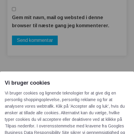
Gem mit navn, mail og websted i denne
browser til næste gang jeg kommenterer.
Vi bruger cookies
Vi bruger cookies og lignende teknologier for at give dig en
AOT
personlig shoppingoplevelse, personlig reklame og for at
analysere vores webtrafik. Klik på 'Accepter alle og luk', hvis du
ønsker at tillade alle cookies. Alternativt kan du vælge, hvilke
Om os
typer cookies du vil acceptere eller deaktivere ved at klikke på
Priser
Tilpas nedenfor. I overensstemmelse med kravene fra
Googles
Kontakt
Business Data Responsibility Site
sikrer vi gennemsigtighed og