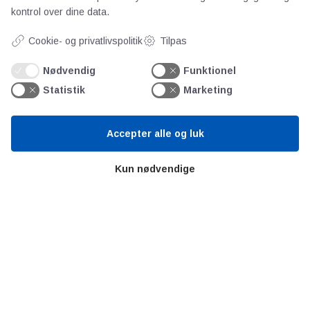
kontrol over dine data.
Persondata
Cookie- og privatlivspolitik
Tilpas
Videncentre
Nødvendig
Funktionel
Statistik
Marketing
Teknologisk Institut
Bitva
Accepter alle og luk
Videncentre
Litteratur
Kun nødvendige
Forkortelser
Ståbi
Værd at besøge
Alltomteknikindustrin
Altombyen