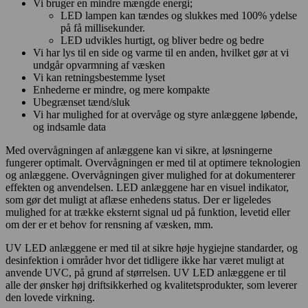
Vi bruger en mindre mængde energi;
LED lampen kan tændes og slukkes med 100% ydelse
på få millisekunder.
LED udvikles hurtigt, og bliver bedre og bedre
Vi har lys til en side og varme til en anden, hvilket gør at vi
undgår opvarmning af væsken
Vi kan retningsbestemme lyset
Enhederne er mindre, og mere kompakte
Ubegrænset tænd/sluk
Vi har mulighed for at overvåge og styre anlæggene løbende,
og indsamle data
Med overvågningen af anlæggene kan vi sikre, at løsningerne
fungerer optimalt. Overvågningen er med til at optimere teknologien
og anlæggene. Overvågningen giver mulighed for at dokumenterer
effekten og anvendelsen. LED anlæggene har en visuel indikator,
som gør det muligt at aflæse enhedens status. Der er ligeledes
mulighed for at trække eksternt signal ud på funktion, levetid eller
om der er et behov for rensning af væsken, mm.
UV LED anlæggene er med til at sikre høje hygiejne standarder, og
desinfektion i områder hvor det tidligere ikke har været muligt at
anvende UVC, på grund af størrelsen. UV LED anlæggene er til
alle der ønsker høj driftsikkerhed og kvalitetsprodukter, som leverer
den lovede virkning.