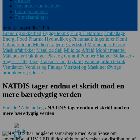
Firmaer
Agenturer/varemærker
Omregn enheder
Formelsamlinger
lørdag, august 08, 2026
Brand og sikkerhed
Bygge teknik
El og Elektronik
Emballage
Energi
Food Pharma
Hydraulik og Pneumatik
Ingeniører
Kemi
Laboratorie og Medico
Lager og værksted
Marine og offshore
Maskinfabrikker
Metal og Stål
Miljø og Affald
Mobilt materiel
Måleudstyr
Pakninger
Plast og Gummi
Pumper
Slanger
Stilladser -
Stiger - Lifte
Tape
Transmission
Trykluft
Vand og afløb teknik
Ventilation
Ventiler og Fittings
Værktøj og Maskiner
Øvrige
produkter og ydelser
NATDIS tager endnu et skridt mod en
mere bæredygtig verden
Forside
/
Alle indlæg
/
NATDIS tager endnu et skridt mod en
mere bæredygtig verden