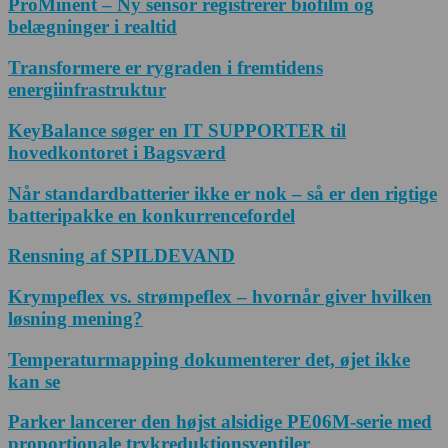
ProMinent – Ny sensor registrerer biofilm og
belægninger i realtid
Transformere er rygraden i fremtidens
energiinfrastruktur
KeyBalance søger en IT SUPPORTER til
hovedkontoret i Bagsværd
Når standardbatterier ikke er nok – så er den rigtige
batteripakke en konkurrencefordel
Rensning af SPILDEVAND
Krympeflex vs. strømpeflex – hvornår giver hvilken
løsning mening?
Temperaturmapping dokumenterer det, øjet ikke
kan se
Parker lancerer den højst alsidige PE06M-serie med
proportionale trykreduktionsventiler