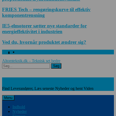
FRIES Tech – rengøringskurve til effektiv
komponentrensning
IE5-elmotorer sætter nye standarder for
energieffektivitet i industrien
Ved du, hvornår produktet ændrer sig?
Facebook
Linkedin
Twitter
Altomteknik.dk – Teknisk set bedre
Søg
Søg
Leverandører, Nyheder og Viden
Find Leverandører, Læs seneste Nyheder og hent Viden
Menu
Indhold
Nyheder