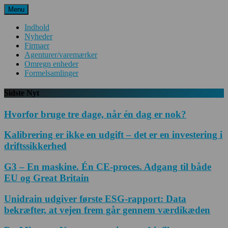
Spring
Menu
til
indhold
Indhold
Nyheder
Firmaer
Agenturer/varemærker
Omregn enheder
Formelsamlinger
Sidste Nyt
Hvorfor bruge tre dage, når én dag er nok?
Kalibrering er ikke en udgift – det er en investering i
driftssikkerhed
G3 – En maskine. Én CE-proces. Adgang til både
EU og Great Britain
Unidrain udgiver første ESG-rapport: Data
bekræfter, at vejen frem går gennem værdikæden