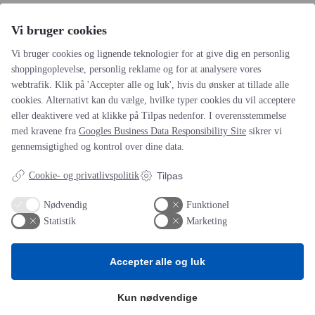
Navn
*
Vi bruger cookies
E-mail
*
Vi bruger cookies og lignende teknologier for at give dig en personlig
Websted
shoppingoplevelse, personlig reklame og for at analysere vores
webtrafik. Klik på 'Accepter alle og luk', hvis du ønsker at tillade alle
Gem mit navn, mail og websted i denne browser til næste gang
cookies. Alternativt kan du vælge, hvilke typer cookies du vil acceptere
jeg kommenterer.
eller deaktivere ved at klikke på Tilpas nedenfor. I overensstemmelse
med kravene fra
Googles Business Data Responsibility Site
sikrer vi
gennemsigtighed og kontrol over dine data.
Cookie- og privatlivspolitik
Tilpas
AOT
Nødvendig
Funktionel
Statistik
Marketing
Om os
Priser
Kontakt
Accepter alle og luk
Persondata
Videncentre
Kun nødvendige