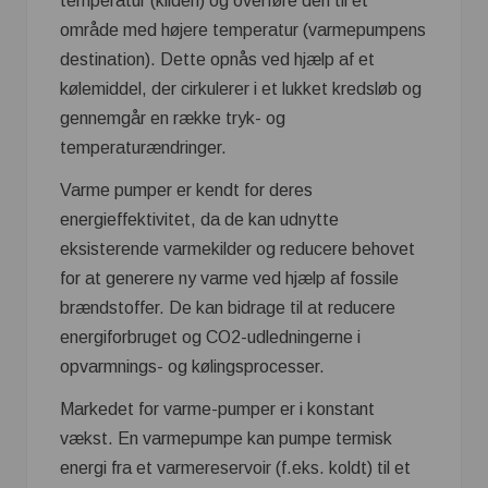
temperatur (kilden) og overføre den til et
område med højere temperatur (varmepumpens
destination). Dette opnås ved hjælp af et
kølemiddel, der cirkulerer i et lukket kredsløb og
gennemgår en række tryk- og
temperaturændringer.
Varme pumper er kendt for deres
energieffektivitet, da de kan udnytte
eksisterende varmekilder og reducere behovet
for at generere ny varme ved hjælp af fossile
brændstoffer. De kan bidrage til at reducere
energiforbruget og CO2-udledningerne i
opvarmnings- og kølingsprocesser.
Markedet for varme-pumper er i konstant
vækst. En varmepumpe kan pumpe termisk
energi fra et varmereservoir (f.eks. koldt) til et