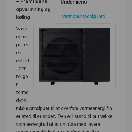
Undermenu
– Fremtidens
opvarmning og
Varmepumpeskjulere
køling
Varm
epum
per er
en
enhed
, der
bruge
r
termo
dyna
miske principper til at overføre varmeenergi fra
et sted til et andet. Den er i stand til at trække
varmeenergi ud af et område med lavere