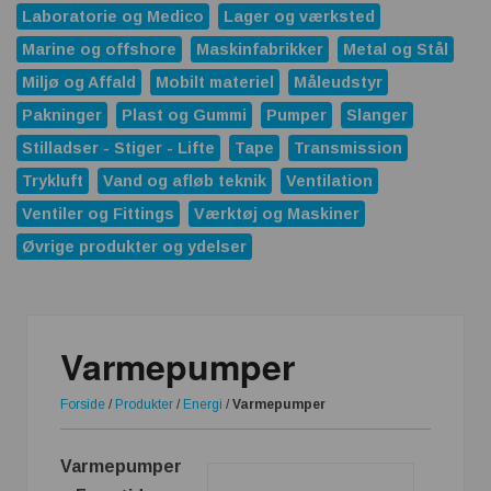
Laboratorie og Medico
Lager og værksted
Marine og offshore
Maskinfabrikker
Metal og Stål
Miljø og Affald
Mobilt materiel
Måleudstyr
Pakninger
Plast og Gummi
Pumper
Slanger
Stilladser - Stiger - Lifte
Tape
Transmission
Trykluft
Vand og afløb teknik
Ventilation
Ventiler og Fittings
Værktøj og Maskiner
Øvrige produkter og ydelser
Varmepumper
Forside
/
Produkter
/
Energi
/
Varmepumper
Varmepumper