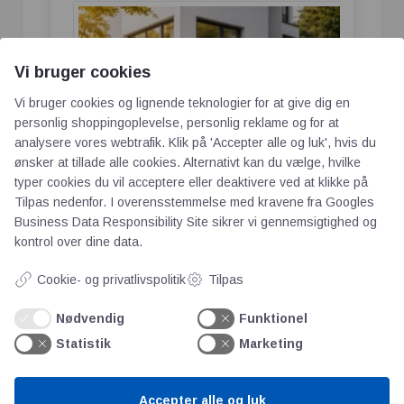
Vi bruger cookies
Vi bruger cookies og lignende teknologier for at give dig en
personlig shoppingoplevelse, personlig reklame og for at
analysere vores webtrafik. Klik på 'Accepter alle og luk', hvis du
ønsker at tillade alle cookies. Alternativt kan du vælge, hvilke
typer cookies du vil acceptere eller deaktivere ved at klikke på
Tilpas nedenfor. I overensstemmelse med kravene fra
Googles
Reklame
Business Data Responsibility Site
sikrer vi gennemsigtighed og
kontrol over dine data.
Når der tales om energieffektive
opvarmningsløsninger, er Daikin
Cookie- og privatlivspolitik
Tilpas
varmepumpe blandt de løsninger, der ofte
Nødvendig
Funktionel
bliver fremhævet i både tekniske og
Statistik
Marketing
praktiske sammenhænge. Det skyldes ikke
kun brandets position på markedet, men i
høj grad også den måde, teknologien er
Accepter alle og luk