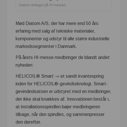
Diatom deltager på HI messen
Mød Diatom A/S, der har mere end 50 års
erfaring med salg af tekniske materialer,
komponenter og udstyr til alle større industrielle
markedssegmenter i Danmark.
På årets HI-messe medbringer de blandt andet
nyheden:
HELICOIL® Smart → et sandt kvantespring
inden for HELICOIL®-gevindteknologi. Smart-
gevindindsatsen er udstyret med en medbringer,
der ikke skal knækkes af. Innovationen består i,
at installationsspindlen bøjer medbringeren
tilbage, når den spindles, og sammenpresser
den derefter.