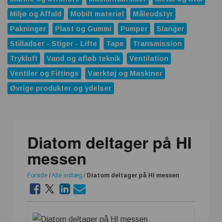
Miljø og Affald
Mobilt materiel
Måleudstyr
Pakninger
Plast og Gummi
Pumper
Slanger
Stilladser - Stiger - Lifte
Tape
Transmission
Trykluft
Vand og afløb teknik
Ventilation
Ventiler og Fittings
Værktøj og Maskiner
Øvrige produkter og ydelser
Diatom deltager på HI
messen
Forside
/
Alle indlæg
/
Diatom deltager på HI messen