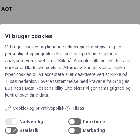
AOT
Om os
Priser
Vi bruger cookies
Kontakt
Vi bruger cookies og lignende teknologier for at give dig en
Persondata
personlig shoppingoplevelse, personlig reklame og for at
analysere vores webtrafik. Klik på 'Accepter alle og luk', hvis du
ønsker at tillade alle cookies. Alternativt kan du vælge, hvilke
Videncentre
typer cookies du vil acceptere eller deaktivere ved at klikke på
Tilpas nedenfor. I overensstemmelse med kravene fra
Googles
Business Data Responsibility Site
sikrer vi gennemsigtighed og
Teknologisk Institut
kontrol over dine data.
Bitva
Videncentre
Cookie- og privatlivspolitik
Tilpas
Litteratur
Nødvendig
Funktionel
Forkortelser
Statistik
Marketing
Ståbi