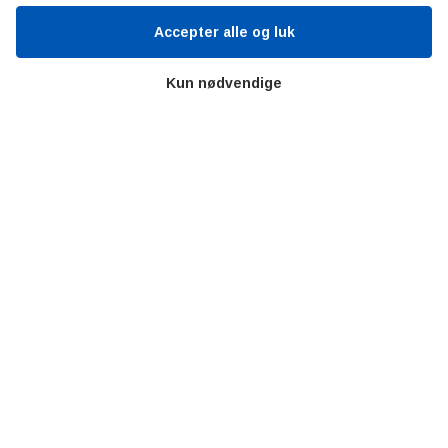
Accepter alle og luk
Værd at besøge
Kun nødvendige
Alltomteknikindustrin
Altombyen
Altomhjemmet
Lidt af hvert…
Omregn enheder – udvalgte måleenheder
Ingeniørens Indkøbsbog
Erhvervsvittigheder
Sjove video-klip fra arbejdet
Copyright © 2019 AltOmTeknik.dk - Alle rettigheder forbeholdt