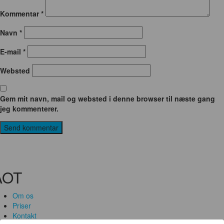
Kommentar
*
Navn
*
E-mail
*
Websted
Gem mit navn, mail og websted i denne browser til næste gang
jeg kommenterer.
AOT
Om os
Priser
Kontakt