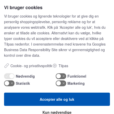
Persondata
Vi bruger cookies
idencentre
Vi bruger cookies og lignende teknologier for at give dig en
personlig shoppingoplevelse, personlig reklame og for at
Teknologisk Institut
Bitva
analysere vores webtrafik. Klik på 'Accepter alle og luk', hvis du
Videncentre
ønsker at tillade alle cookies. Alternativt kan du vælge, hvilke
Litteratur
typer cookies du vil acceptere eller deaktivere ved at klikke på
Forkortelser
Tilpas nedenfor. I overensstemmelse med kravene fra
Googles
Ståbi
Business Data Responsibility Site
sikrer vi gennemsigtighed og
kontrol over dine data.
Værd at besøge
Cookie- og privatlivspolitik
Tilpas
Alltomteknikindustrin
Altombyen
Nødvendig
Funktionel
Altomhjemmet
Statistik
Marketing
idt af hvert…
Accepter alle og luk
Omregn enheder – udvalgte måleenheder
Ingeniørens Indkøbsbog
Erhvervsvittigheder
Kun nødvendige