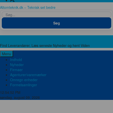
Twitter
Altomteknik.dk – Teknisk set bedre
Søg
Søg
Leverandører, Nyheder og Viden
Find Leverandører, Læs seneste Nyheder og hent Viden
Menu
Indhold
Nyheder
Firmaer
Agenturer/varemærker
Omregn enheder
Formelsamlinger
12:54:53 PM
søndag, august 09, 2026
Brand og sikkerhed
Bygge teknik
El og Elektronik
Emballage
Energi
Food Pharma
Hydraulik og Pneumatik
Ingeniører
Kemi
Laboratorie og Medico
Lager og værksted
Marine og offshore
Maskinfabrikker