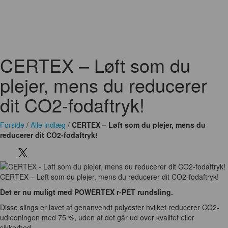
Metal og Stål
Miljø og Affald
Mobilt materiel
Måleudstyr
Pakninger
Plast og Gummi
Pumper
Slanger
Stilladser - Stiger - Lifte
Tape
Transmission
Trykluft
Vand og afløb teknik
Ventilation
Ventiler og Fittings
Værktøj og Maskiner
Øvrige produkter og ydelser
CERTEX – Løft som du
plejer, mens du reducerer
dit CO2-fodaftryk!
Forside
/
Alle indlæg
/
CERTEX – Løft som du plejer, mens du
reducerer dit CO2-fodaftryk!
CERTEX – Løft som du plejer, mens du reducerer dit CO2-fodaftryk!
Det er nu muligt med POWERTEX r-PET rundsling.
Disse slings er lavet af genanvendt polyester hvilket reducerer CO2-
udledningen med 75 %, uden at det går ud over kvalitet eller
sikkerhed.