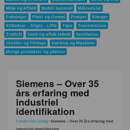
Miljø og Affald
Mobilt materiel
Måleudstyr
Pakninger
Plast og Gummi
Pumper
Slanger
Stilladser - Stiger - Lifte
Tape
Transmission
Trykluft
Vand og afløb teknik
Ventilation
Ventiler og Fittings
Værktøj og Maskiner
Øvrige produkter og ydelser
Siemens – Over 35
års erfaring med
industriel
identifikation
Forside
/
Alle indlæg
/
Siemens – Over 35 års erfaring med
industriel identifikation