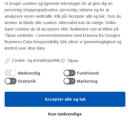
Vi bruger cookies og lignende teknologier for at give dig en
personlig shoppingoplevelse, personlig reklame og for at
Om os
analysere vores webtrafik. Klik på 'Accepter alle og luk', hvis du
Priser
ønsker at tillade alle cookies. Alternativt kan du vælge, hvilke
typer cookies du vil acceptere eller deaktivere ved at klikke på
Kontakt
Tilpas nedenfor. I overensstemmelse med kravene fra
Googles
Persondata
Business Data Responsibility Site
sikrer vi gennemsigtighed og
kontrol over dine data.
Videncentre
Cookie- og privatlivspolitik
Tilpas
Teknologisk Institut
Nødvendig
Funktionel
Bitva
Statistik
Marketing
Videncentre
Litteratur
Accepter alle og luk
Forkortelser
Ståbi
Kun nødvendige