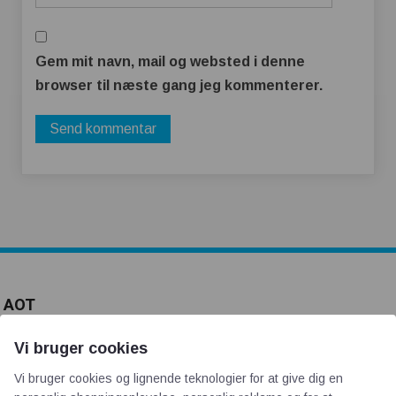
Gem mit navn, mail og websted i denne
browser til næste gang jeg kommenterer.
AOT
Vi bruger cookies
Om os
Priser
Vi bruger cookies og lignende teknologier for at give dig en