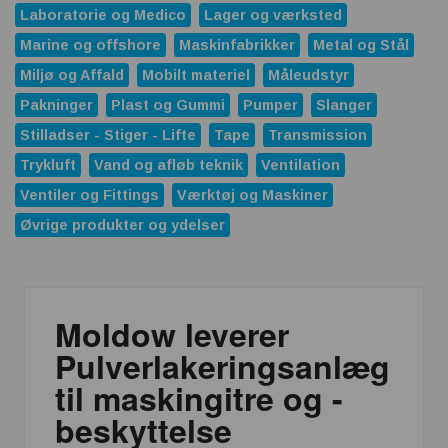
Laboratorie og Medico
Lager og værksted
Marine og offshore
Maskinfabrikker
Metal og Stål
Miljø og Affald
Mobilt materiel
Måleudstyr
Pakninger
Plast og Gummi
Pumper
Slanger
Stilladser - Stiger - Lifte
Tape
Transmission
Trykluft
Vand og afløb teknik
Ventilation
Ventiler og Fittings
Værktøj og Maskiner
Øvrige produkter og ydelser
Moldow leverer
Pulverlakeringsanlæg
til maskingitre og -
beskyttelse