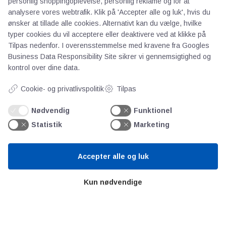
personlig shoppingoplevelse, personlig reklame og for at
Kontakt
analysere vores webtrafik. Klik på 'Accepter alle og luk', hvis du
Persondata
ønsker at tillade alle cookies. Alternativt kan du vælge, hvilke
typer cookies du vil acceptere eller deaktivere ved at klikke på
Tilpas nedenfor. I overensstemmelse med kravene fra
Googles
Videncentre
Business Data Responsibility Site
sikrer vi gennemsigtighed og
kontrol over dine data.
Teknologisk Institut
Cookie- og privatlivspolitik
Tilpas
Bitva
Videncentre
Nødvendig
Funktionel
Litteratur
Statistik
Marketing
Forkortelser
Ståbi
Accepter alle og luk
Værd at besøge
Kun nødvendige
Alltomteknikindustrin
Altombyen