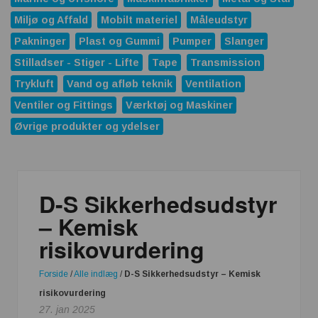
Miljø og Affald
Mobilt materiel
Måleudstyr
Pakninger
Plast og Gummi
Pumper
Slanger
Stilladser - Stiger - Lifte
Tape
Transmission
Trykluft
Vand og afløb teknik
Ventilation
Ventiler og Fittings
Værktøj og Maskiner
Øvrige produkter og ydelser
D-S Sikkerhedsudstyr
– Kemisk
risikovurdering
Forside
/
Alle indlæg
/
D-S Sikkerhedsudstyr – Kemisk
risikovurdering
27. jan 2025