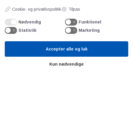
Gem mit navn, mail og websted i denne
Cookie- og privatlivspolitik
Tilpas
browser til næste gang jeg kommenterer.
Nødvendig
Funktionel
Statistik
Marketing
Accepter alle og luk
Kun nødvendige
AOT
Om os
Priser
Kontakt
Persondata