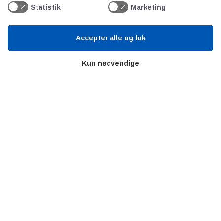
Videncentre
Statistik
Marketing
Litteratur
Forkortelser
Accepter alle og luk
Ståbi
Kun nødvendige
Værd at besøge
Alltomteknikindustrin
Altombyen
Altomhjemmet
Lidt af hvert…
Omregn enheder – udvalgte måleenheder
Ingeniørens Indkøbsbog
Erhvervsvittigheder