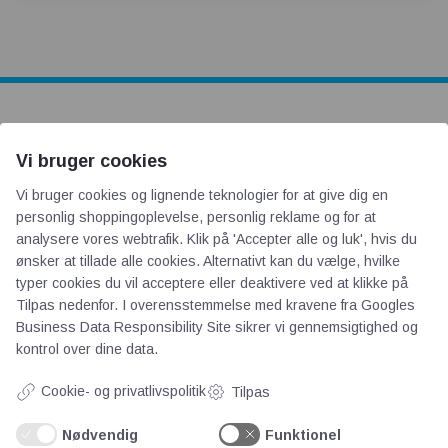
AOT
Vi bruger cookies
Om os
Vi bruger cookies og lignende teknologier for at give dig en
personlig shoppingoplevelse, personlig reklame og for at
Priser
analysere vores webtrafik. Klik på 'Accepter alle og luk', hvis du
Kontakt
ønsker at tillade alle cookies. Alternativt kan du vælge, hvilke
Persondata
typer cookies du vil acceptere eller deaktivere ved at klikke på
Tilpas nedenfor. I overensstemmelse med kravene fra
Googles
Business Data Responsibility Site
sikrer vi gennemsigtighed og
Videncentre
kontrol over dine data.
Cookie- og privatlivspolitik
Tilpas
Teknologisk Institut
Bitva
Nødvendig
Funktionel