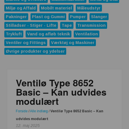
Miljø og Affald
Mobilt materiel
Måleudstyr
Pakninger
Plast og Gummi
Pumper
Slanger
Stilladser - Stiger - Lifte
Tape
Transmission
Trykluft
Vand og afløb teknik
Ventilation
Ventiler og Fittings
Værktøj og Maskiner
Øvrige produkter og ydelser
Ventilø Type 8652
Basic – Kan udvides
modulært
Forside
/
Alle indlæg
/
Ventilø Type 8652 Basic – Kan
udvides modulært
12. maj 2025